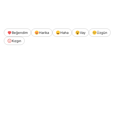
Beğendim
Harika
Haha
Vay
Üzgün
Kızgın