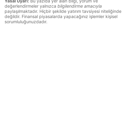
Yasal Uyarı:
Bu yazıda yer alan bilgi, yorum ve
değerlendirmeler yalnızca
bilgilendirme amacıyla
paylaşılmaktadır. Hiçbir şekilde yatırım tavsiyesi niteliğinde
değildir. Finansal piyasalarda yapacağınız işlemler kişisel
sorumluluğunuzdadır.