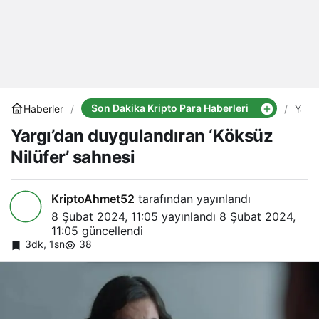
Son Dakika Kripto Para Haberleri
Haberler
Yargı
duyg
Yargı’dan duygulandıran ‘Köksüz
‘Kök
Nilüf
Nilüfer’ sahnesi
sahn
KriptoAhmet52
tarafından yayınlandı
8 Şubat 2024, 11:05
yayınlandı
8 Şubat 2024,
11:05
güncellendi
3dk, 1sn
38