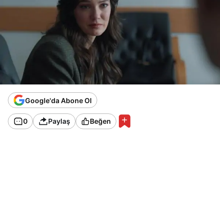
Google'da Abone Ol
0
Paylaş
Beğen