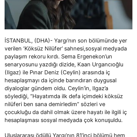
İSTANBUL, (DHA)- Yargı’nın son bölümünde yer
verilen ‘Köksüz Nilüfer’ sahnesi,sosyal medyada
paylaşım rekoru kırdı. Sema Ergenekon’un
senaryosunu yazdığı dizide, Kaan Urgancıoğlu
(Ilgaz) ile Pınar Deniz (Ceylin) arasında iç
hesaplaşmayı da içinde barındıran duygusal
diyaloglar gündem oldu. Ceylin’in, Ilgaz’a
söylediği, “Hayatımda ilk defa içimdeki köksüz
nilüferi ben sana demirledim” sözleri ve
çocukluğu da dahil olmak üzere hayatı ile ilgili iç
hesaplaşması sosyal medyada çok konuşuldu.
Uluslararası ödüllü Yargı’nın 81’inci bölümü hem