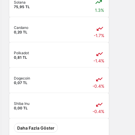
Solana
75,95 TL
1.3%
Cardano
0,20 TL
-1.7%
Polkadot
0,81 TL
-1.4%
Dogecoin
0,07 TL
-0.4%
Shiba Inu
0,00 TL
-0.4%
Daha Fazla Göster