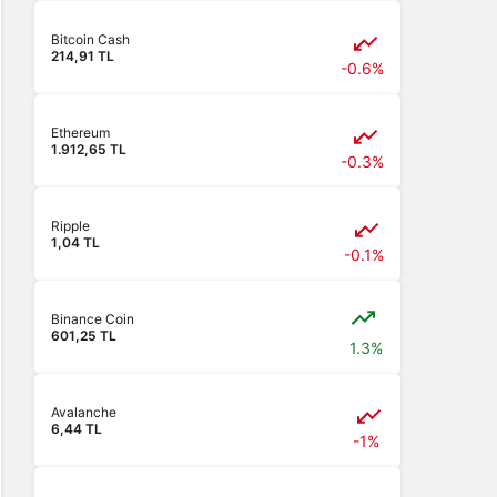
Bitcoin Cash
214,91 TL
-0.6%
Ethereum
1.912,65 TL
-0.3%
Ripple
1,04 TL
-0.1%
Binance Coin
601,25 TL
1.3%
Avalanche
6,44 TL
-1%