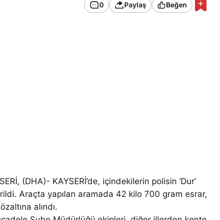
0
Paylaş
Beğen
 (DHA)- KAYSERİ’de, içindekilerin polisin ‘Dur’
ildi. Araçta yapılan aramada 42 kilo 700 gram esrar,
özaltına alındı.
cadele Şube Müdürlüğü ekipleri, diğer illerden kente