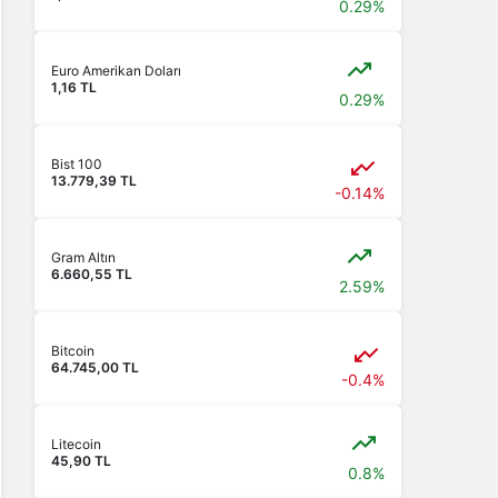
0.29%
Euro Amerikan Doları
1,16 TL
0.29%
Bist 100
13.779,39 TL
-0.14%
Gram Altın
6.660,55 TL
2.59%
Bitcoin
64.745,00 TL
-0.4%
Litecoin
45,90 TL
0.8%