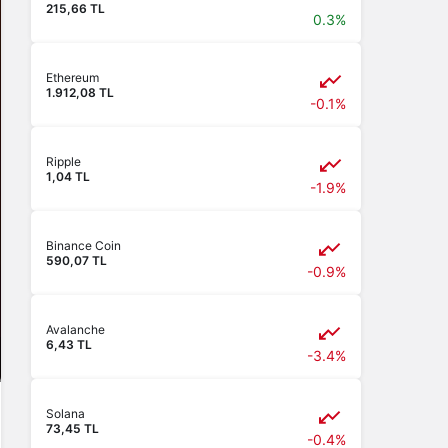
215,66 TL
0.3%
Ethereum
1.912,08 TL
-0.1%
Ripple
1,04 TL
-1.9%
Binance Coin
590,07 TL
-0.9%
Avalanche
6,43 TL
-3.4%
Solana
73,45 TL
-0.4%