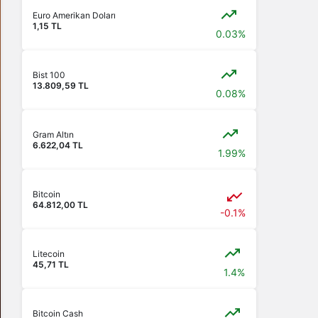
Euro Amerikan Doları
1,15 TL
0.03%
Bist 100
13.809,59 TL
0.08%
Gram Altın
6.622,04 TL
1.99%
Bitcoin
64.812,00 TL
-0.1%
Litecoin
45,71 TL
1.4%
Bitcoin Cash