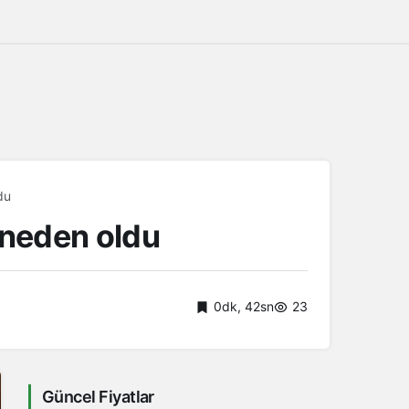
du
e neden oldu
0dk, 42sn
23
Güncel Fiyatlar