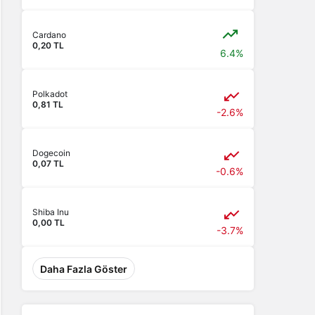
Cardano
0,20 TL
6.4%
Polkadot
0,81 TL
-2.6%
Dogecoin
0,07 TL
-0.6%
Shiba Inu
0,00 TL
-3.7%
Daha Fazla Göster