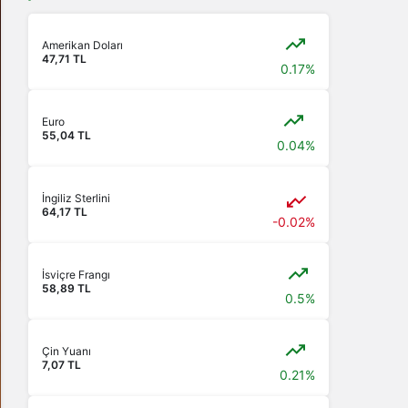
Amerikan Doları
47,71 TL
0.17%
Euro
55,04 TL
0.04%
İngiliz Sterlini
64,17 TL
-0.02%
İsviçre Frangı
58,89 TL
0.5%
Çin Yuanı
7,07 TL
0.21%