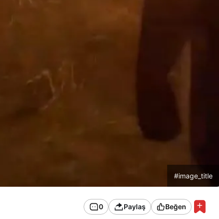
#image_title
0
Paylaş
Beğen