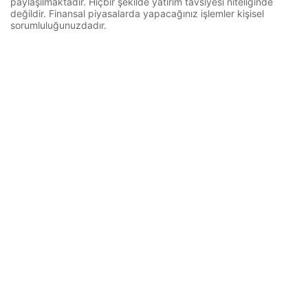
paylaşılmaktadır. Hiçbir şekilde yatırım tavsiyesi niteliğinde
değildir. Finansal piyasalarda yapacağınız işlemler kişisel
sorumluluğunuzdadır.