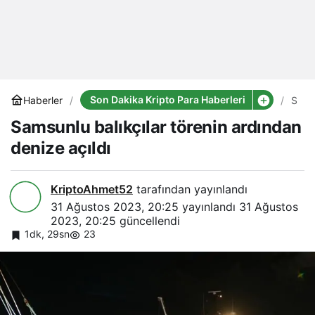
Son Dakika Kripto Para Haberleri
Haberler
Sams
balık
Samsunlu balıkçılar törenin ardından
tören
ardı
denize açıldı
deni
açıldı
KriptoAhmet52
tarafından yayınlandı
31 Ağustos 2023, 20:25
yayınlandı
31 Ağustos
2023, 20:25
güncellendi
1dk, 29sn
23