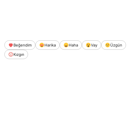
Beğendim
Harika
Haha
Vay
Üzgün
Kızgın