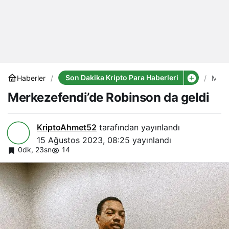
Son Dakika Kripto Para Haberleri
Haberler
Merk
Robi
Merkezefendi’de Robinson da geldi
da
geldi
KriptoAhmet52
tarafından yayınlandı
15 Ağustos 2023, 08:25
yayınlandı
0dk, 23sn
14