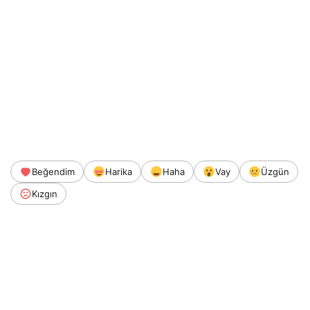
Beğendim
Harika
Haha
Vay
Üzgün
Kızgın