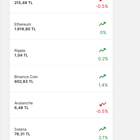
215,49 TL
-0.5%
Ethereum
1.919,80 TL
0%
Ripple
1,04 TL
0.2%
Binance Coin
602,83 TL
1.4%
Avalanche
6,48 TL
-0.5%
Solana
76,31 TL
2.1%