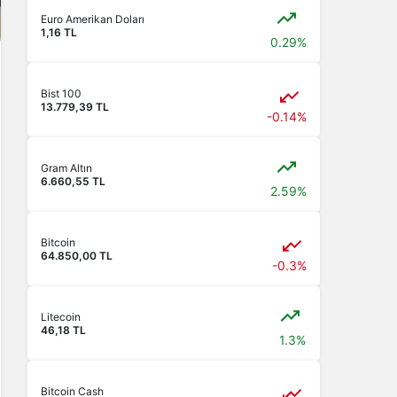
Euro Amerikan Doları
1,16 TL
0.29%
Bist 100
13.779,39 TL
-0.14%
Gram Altın
6.660,55 TL
2.59%
Bitcoin
64.850,00 TL
-0.3%
Litecoin
46,18 TL
1.3%
Bitcoin Cash