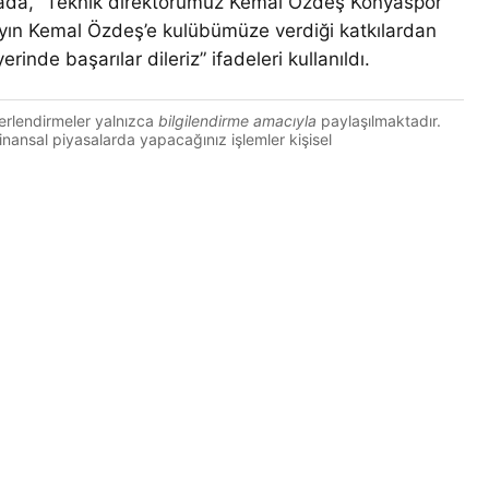
amada, “Teknik direktörümüz Kemal Özdeş Konyaspor
Sayın Kemal Özdeş’e kulübümüze verdiği katkılardan
inde başarılar dileriz” ifadeleri kullanıldı.
erlendirmeler yalnızca
bilgilendirme amacıyla
paylaşılmaktadır.
 Finansal piyasalarda yapacağınız işlemler kişisel