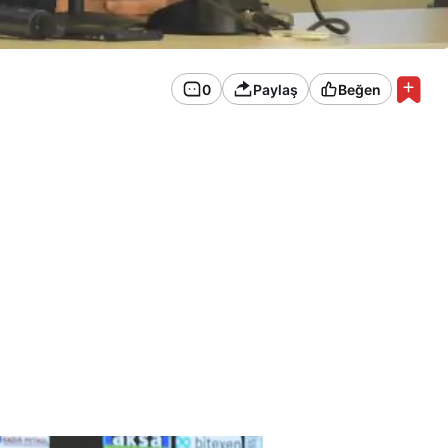
0
Paylaş
Beğen