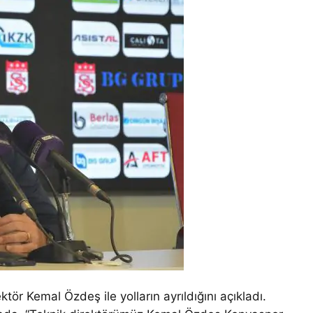
r Kemal Özdeş ile yolların ayrıldığını açıkladı.