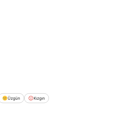
Üzgün
Kızgın