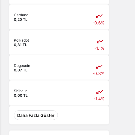
Cardano
0,20 TL
-0.6%
Polkadot
0,81 TL
-1.1%
Dogecoin
0,07 TL
-0.3%
Shiba Inu
0,00 TL
-1.4%
Daha Fazla Göster