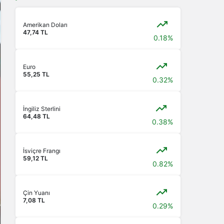
Amerikan Doları
47,74 TL
0.18%
Euro
55,25 TL
0.32%
İngiliz Sterlini
64,48 TL
0.38%
İsviçre Frangı
59,12 TL
0.82%
Çin Yuanı
7,08 TL
0.29%