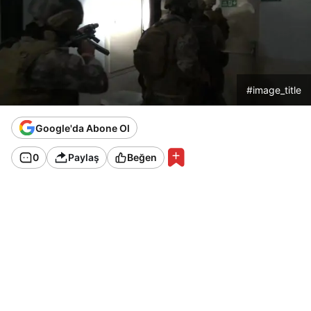
#image_title
Google'da Abone Ol
0
Paylaş
Beğen