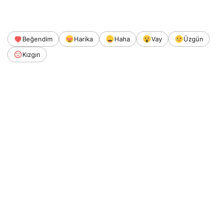
Beğendim
Harika
Haha
Vay
Üzgün
Kızgın