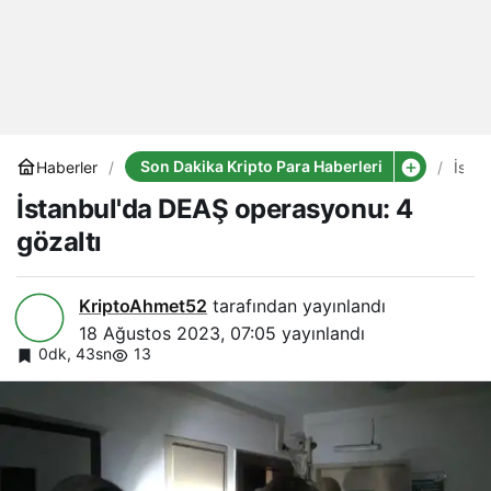
Son Dakika Kripto Para Haberleri
Haberler
İstan
DEA
İstanbul'da DEAŞ operasyonu: 4
oper
4
gözaltı
gözal
KriptoAhmet52
tarafından yayınlandı
18 Ağustos 2023, 07:05
yayınlandı
0dk, 43sn
13