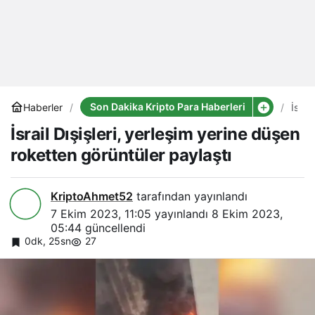
Son Dakika Kripto Para Haberleri
Haberler
İsrail
Dışişl
İsrail Dışişleri, yerleşim yerine düşen
yerle
yerin
roketten görüntüler paylaştı
düşe
roke
görün
payla
KriptoAhmet52
tarafından yayınlandı
7 Ekim 2023, 11:05
yayınlandı
8 Ekim 2023,
05:44
güncellendi
0dk, 25sn
27