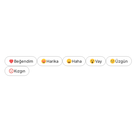
Beğendim
Harika
Haha
Vay
Üzgün
Kızgın