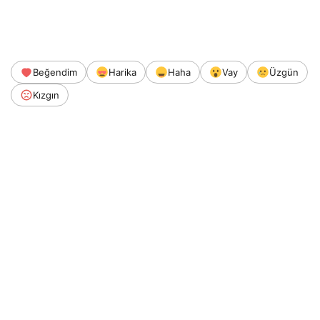
Beğendim
Harika
Haha
Vay
Üzgün
Kızgın