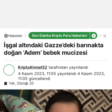
Son Dakika Kripto Para Haberleri
Haberler
İşgal
altın
İşgal altındaki Gazze’deki barınakta
Gazz
barı
doğan ‘Adem’ bebek mucizesi
doğa
‘Ade
bebe
muci
KriptoAhmet52
tarafından yayınlandı
4 Kasım 2023, 11:05
yayınlandı
4 Kasım 2023,
11:05
güncellendi
1dk, 22sn
20