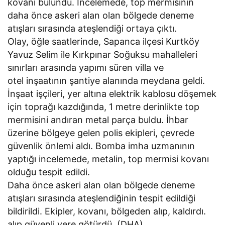
kovanı bulundu. İncelemede, top mermisinin
daha önce askeri alan olan bölgede deneme
atışları sırasında ateşlendiği ortaya çıktı.
Olay, öğle saatlerinde, Sapanca ilçesi Kurtköy
Yavuz Selim ile Kırkpınar Soğuksu mahalleleri
sınırları arasında yapımı süren villa ve
otel inşaatının şantiye alanında meydana geldi.
İnşaat işçileri, yer altına elektrik kablosu döşemek
için toprağı kazdığında, 1 metre derinlikte top
mermisini andıran metal parça buldu. İhbar
üzerine bölgeye gelen polis ekipleri, çevrede
güvenlik önlemi aldı. Bomba imha uzmanının
yaptığı incelemede, metalin, top mermisi kovanı
olduğu tespit edildi.
Daha önce askeri alan olan bölgede deneme
atışları sırasında ateşlendiğinin tespit edildiği
bildirildi. Ekipler, kovanı, bölgeden alıp, kaldırdı.
alıp güvenli yere götürdü. (DHA)