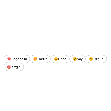
Beğendim
Harika
Haha
Vay
Üzgün
Kızgın