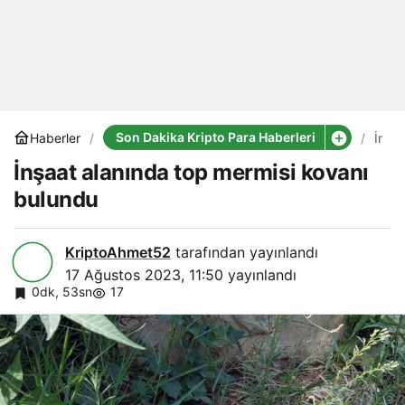
Son Dakika Kripto Para Haberleri
Haberler
İnşaa
alan
İnşaat alanında top mermisi kovanı
top
merm
bulundu
kova
bulu
KriptoAhmet52
tarafından yayınlandı
17 Ağustos 2023, 11:50
yayınlandı
0dk, 53sn
17