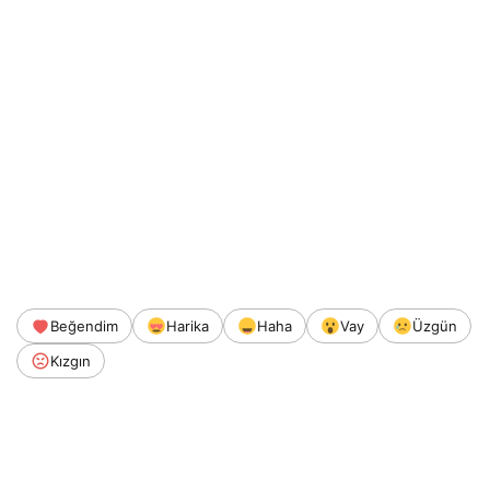
Beğendim
Harika
Haha
Vay
Üzgün
Kızgın