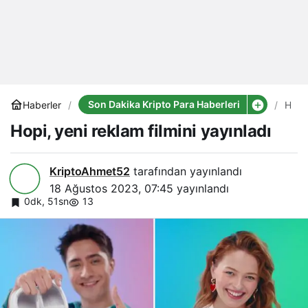
Son Dakika Kripto Para Haberleri
Haberler
Hopi,
yeni
Hopi, yeni reklam filmini yayınladı
rekl
filmin
yayı
KriptoAhmet52
tarafından yayınlandı
18 Ağustos 2023, 07:45
yayınlandı
0dk, 51sn
13