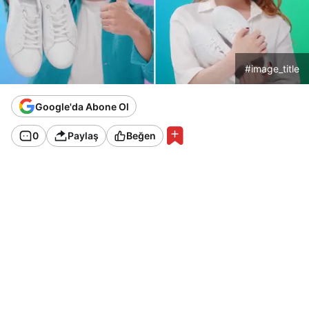
#image_title
Google'da Abone Ol
0
Paylaş
Beğen