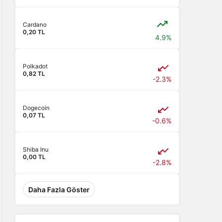
Cardano
0,20 TL
4.9%
Polkadot
0,82 TL
-2.3%
Dogecoin
0,07 TL
-0.6%
Shiba Inu
0,00 TL
-2.8%
Daha Fazla Göster