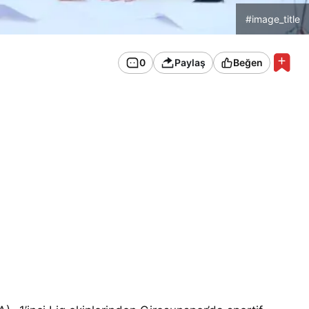
#image_title
0
Paylaş
Beğen