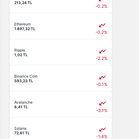
213,24 TL
-0.2%
Ethereum
1.897,32 TL
-0.2%
Ripple
1,02 TL
-2.2%
Binance Coin
593,23 TL
-0.1%
Avalanche
6,41 TL
-3.1%
Solana
72,61 TL
-1.4%