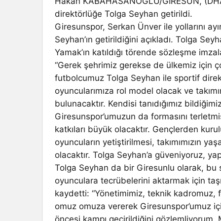
Hakan KABAHASANOĞLU/GİRESUN, (DHA)- 1’
direktörlüğe Tolga Seyhan getirildi.
Giresunspor, Serkan Ünver ile yollarını ayı
Seyhan’ın getirildiğini açıkladı. Tolga S
Yamak’ın katıldığı törende sözleşme imza
“Gerek şehrimiz gerekse de ülkemiz için çok
futbolcumuz Tolga Seyhan ile sportif dire
oyuncularımıza rol model olacak ve takım
bulunacaktır. Kendisi tanıdığımız bildiğim
Giresunspor’umuzun da formasını terletmiş
katkıları büyük olacaktır. Gençlerden kuru
oyuncuların yetiştirilmesi, takımımızın yaş
olacaktır. Tolga Seyhan’a güveniyoruz, yapa
Tolga Seyhan da bir Giresunlu olarak, bu
oyunculara tecrübelerini aktarmak için taşı
kaydetti: “Yönetimimiz, teknik kadromuz, f
omuz omuza vererek Giresunspor’umuz için
öncesi kampı geçirildiğini gözlemliyorum,