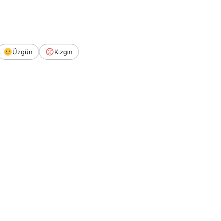
Üzgün
Kızgın