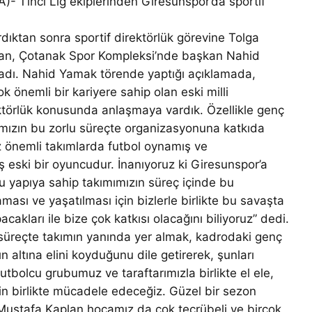
inci Lig ekiplerinden Giresunspor’da sportif
rdıktan sonra sportif direktörlük görevine Tolga
eyhan, Çotanak Spor Kompleksi’nde başkan Nahid
ladı. Nahid Yamak törende yaptığı açıklamada,
 önemli bir kariyere sahip olan eski milli
ktörlük konusunda anlaşmaya vardık. Özellikle genç
ımızın bu zorlu süreçte organizasyonuna katkıda
iz önemli takımlarda futbol oynamış ve
 eski bir oyuncudur. İnanıyoruz ki Giresunspor’a
lu yapıya sahip takımımızın süreç içinde bu
aması ve yaşatılması için bizlerle birlikte bu savaşta
cakları ile bize çok katkısı olacağını biliyoruz” dedi.
 süreçte takımın yanında yer almak, kadrodaki genç
n altına elini koyduğunu dile getirerek, şunları
utbolcu grubumuz ve taraftarımızla birlikte el ele,
 birlikte mücadele edeceğiz. Güzel bir sezon
 Mustafa Kaplan hocamız da çok tecrübeli ve birçok