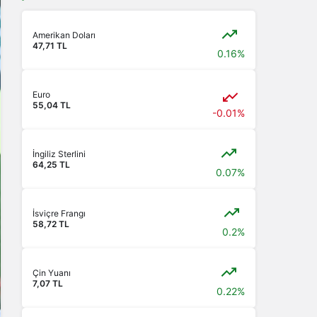
Amerikan Doları
47,71 TL
0.16%
Euro
55,04 TL
-0.01%
İngiliz Sterlini
64,25 TL
0.07%
İsviçre Frangı
58,72 TL
0.2%
Çin Yuanı
7,07 TL
0.22%