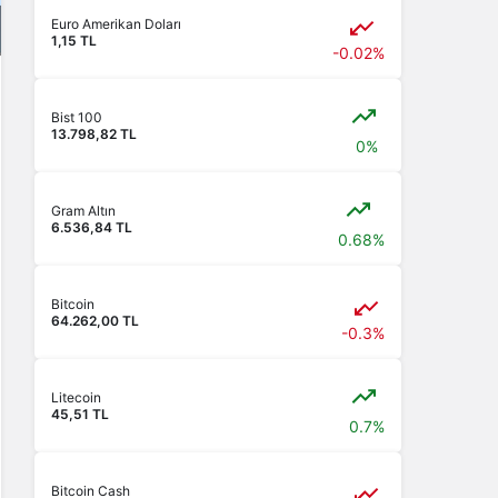
Euro Amerikan Doları
1,15 TL
-0.02%
Bist 100
13.798,82 TL
0%
Gram Altın
6.536,84 TL
0.68%
Bitcoin
64.262,00 TL
-0.3%
Litecoin
45,51 TL
0.7%
Bitcoin Cash