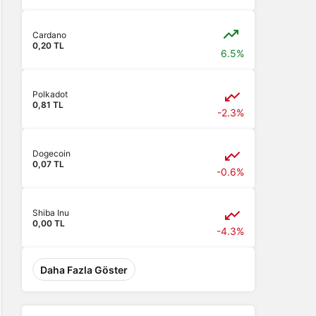
Cardano
0,20 TL
6.5%
Polkadot
0,81 TL
-2.3%
Dogecoin
0,07 TL
-0.6%
Shiba Inu
0,00 TL
-4.3%
Daha Fazla Göster