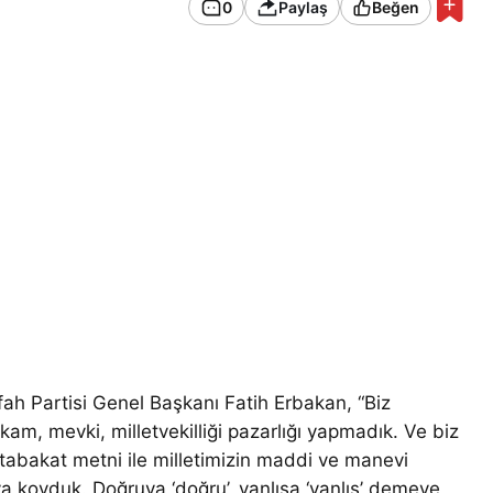
0
Paylaş
Beğen
 Partisi Genel Başkanı Fatih Erbakan, “Biz
am, mevki, milletvekilliği pazarlığı yapmadık. Ve biz
abakat metni ile milletimizin maddi ve manevi
taya koyduk. Doğruya ‘doğru’, yanlışa ‘yanlış’ demeye