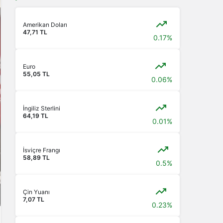
Amerikan Doları
47,71 TL
0.17%
Euro
55,05 TL
0.06%
İngiliz Sterlini
64,19 TL
0.01%
İsviçre Frangı
58,89 TL
0.5%
Çin Yuanı
7,07 TL
0.23%