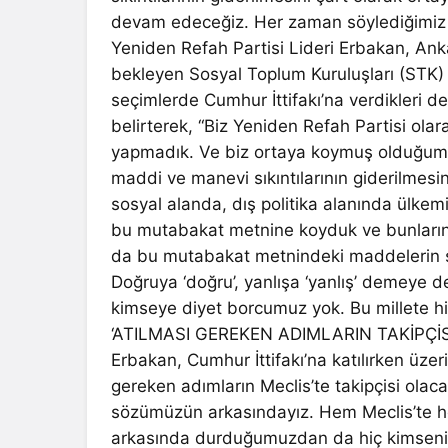
devam edeceğiz. Her zaman söylediğimiz 
Yeniden Refah Partisi Lideri Erbakan, Ank
bekleyen Sosyal Toplum Kuruluşları (STK)
seçimlerde Cumhur İttifakı’na verdikleri de
belirterek, “Biz Yeniden Refah Partisi olar
yapmadık. Ve biz ortaya koymuş olduğumuz
maddi ve manevi sıkıntılarının giderilmes
sosyal alanda, dış politika alanında ülkemi
bu mutabakat metnine koyduk ve bunların
da bu mutabakat metnindeki maddelerin 
Doğruya ‘doğru’, yanlışa ‘yanlış’ demeye 
kimseye diyet borcumuz yok. Bu millete h
‘ATILMASI GEREKEN ADIMLARIN TAKİPÇİS
Erbakan, Cumhur İttifakı’na katılırken üze
gereken adımların Meclis’te takipçisi olaca
sözümüzün arkasındayız. Hem Meclis’te 
arkasında durduğumuzdan da hiç kimsenin 