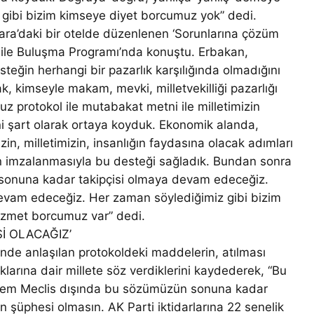
gibi bizim kimseye diyet borcumuz yok” dedi.
ara’daki bir otelde düzenlenen ‘Sorunlarına çözüm
 ile Buluşma Programı’nda konuştu. Erbakan,
steğin herhangi bir pazarlık karşılığında olmadığını
ak, kimseyle makam, mevki, milletvekilliği pazarlığı
 protokol ile mutabakat metni ile milletimizin
ini şart olarak ortaya koyduk. Ekonomik alanda,
zin, milletimizin, insanlığın faydasına olacak adımları
 imzalanmasıyla bu desteği sağladık. Bundan sonra
sonuna kadar takipçisi olmaya devam edeceğiz.
devam edeceğiz. Her zaman söylediğimiz gibi bizim
izmet borcumuz var” dedi.
İ OLACAĞIZ’
rinde anlaşılan protokoldeki maddelerin, atılması
klarına dair millete söz verdiklerini kaydederek, “Bu
hem Meclis dışında bu sözümüzün sonuna kadar
şüphesi olmasın. AK Parti iktidarlarına 22 senelik