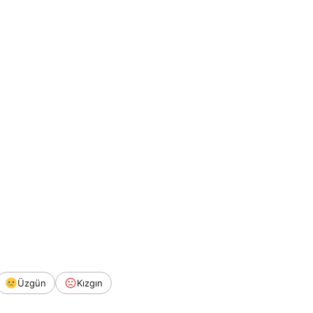
Üzgün
Kızgın