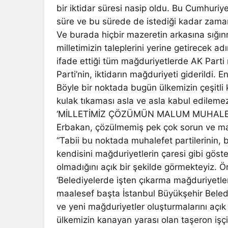
bir iktidar süresi nasip oldu. Bu Cumhuriye
süre ve bu sürede de istediği kadar zamana,
Ve burada hiçbir mazeretin arkasına sığı
milletimizin taleplerini yerine getirecek a
ifade ettiği tüm mağduriyetlerde AK Parti 
Parti’nin, iktidarın mağduriyeti giderildi.
Böyle bir noktada bugün ülkemizin çeşitli
kulak tıkaması asla ve asla kabul edilemez”
‘MİLLETİMİZ ÇÖZÜMÜN MALUM MUHALEFE
Erbakan, çözülmemiş pek çok sorun ve ma
“Tabii bu noktada muhalefet partilerinin,
kendisini mağduriyetlerin çaresi gibi gö
olmadığını açık bir şekilde görmekteyiz. 
‘Belediyelerde işten çıkarma mağduriyetle
maalesef başta İstanbul Büyükşehir Beled
ve yeni mağduriyetler oluşturmalarını açı
ülkemizin kanayan yarası olan taşeron iş