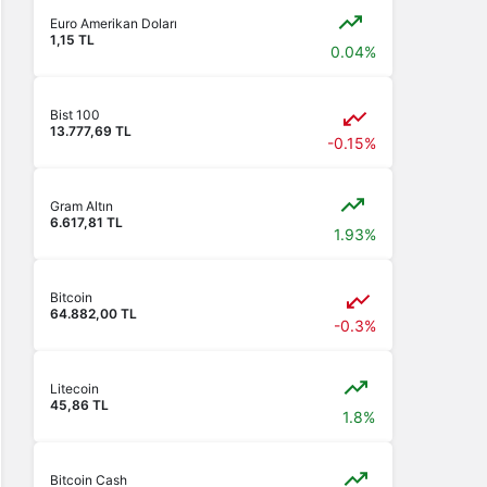
Euro Amerikan Doları
1,15 TL
0.04%
Bist 100
13.777,69 TL
-0.15%
Gram Altın
6.617,81 TL
1.93%
Bitcoin
64.882,00 TL
-0.3%
Litecoin
45,86 TL
1.8%
Bitcoin Cash