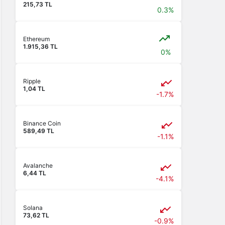
215,73 TL
0.3%
Ethereum
1.915,36 TL
0%
Ripple
1,04 TL
-1.7%
Binance Coin
589,49 TL
-1.1%
Avalanche
6,44 TL
-4.1%
Solana
73,62 TL
-0.9%