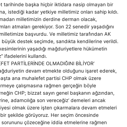
t tarihinde başka hiçbir iktidara nasip olmayan bir
 istediği kadar yetkiye milletimiz onları sahip kıldı.
nmadan milletimizin derdine derman olacak,
dımları atmaları gerekiyor. Son 22 senedir yaşadığını
milletimize başvurdu. Ve milletimiz tarafından AK
 En büyük destek seçimde, sandıkta kendilerine verildi.
 kesimlerinin yaşadığı mağduriyetlere hükümetin
 ifadelerini kullandı.
T PARTİLERİNDE OLMADIĞINI BİLİYOR’
ğduriyetin devam etmekte olduğunu işaret ederek,
 başta ana muhalefet partisi CHP olmak üzere
stermeye çalışmasına rağmen gerçeğin böyle
Örneğin CHP; bizzat sayın genel başkanın ağzından,
rine, adamcılığa son vereceğiz’ demeleri ancak
iyesi olmak üzere işten çıkarmalara devam etmeleri
k bir şekilde görüyoruz. Her seçim öncesinde
çi sorununu çözeceğine iddia etmelerine rağmen