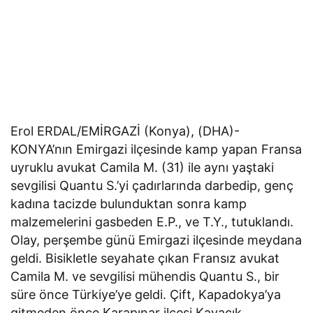
Erol ERDAL/EMİRGAZİ (Konya), (DHA)-
KONYA’nın Emirgazi ilçesinde kamp yapan Fransa
uyruklu avukat Camila M. (31) ile aynı yaştaki
sevgilisi Quantu S.’yi çadırlarında darbedip, genç
kadına tacizde bulunduktan sonra kamp
malzemelerini gasbeden E.P., ve T.Y., tutuklandı.
Olay, perşembe günü Emirgazi ilçesinde meydana
geldi. Bisikletle seyahate çıkan Fransız avukat
Camila M. ve sevgilisi mühendis Quantu S., bir
süre önce Türkiye’ye geldi. Çift, Kapadokya’ya
gitmeden önce Karapınar ilçesi Kayacık