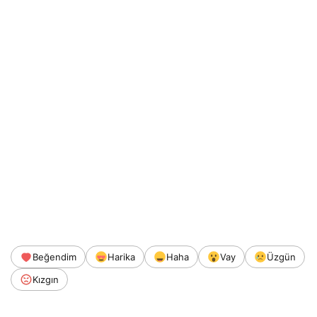
Beğendim
Harika
Haha
Vay
Üzgün
Kızgın