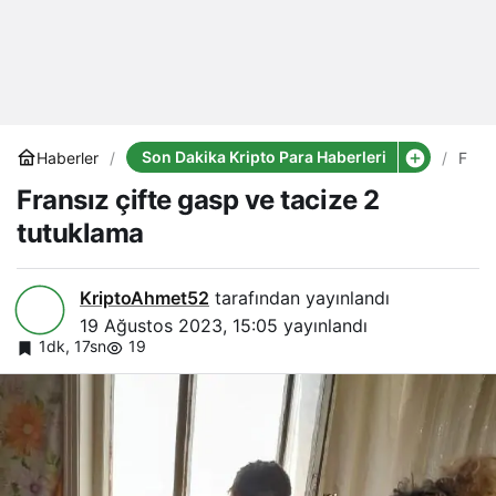
Son Dakika Kripto Para Haberleri
Haberler
Frans
çifte
Fransız çifte gasp ve tacize 2
gasp
ve
tutuklama
taciz
2
tutu
KriptoAhmet52
tarafından yayınlandı
19 Ağustos 2023, 15:05
yayınlandı
1dk, 17sn
19