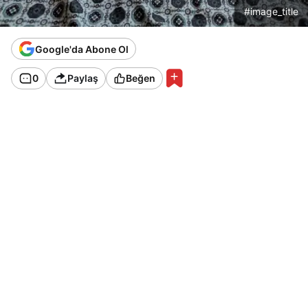
#image_title
Google'da Abone Ol
0
Paylaş
Beğen