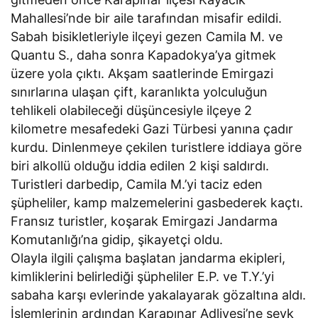
Mahallesi’nde bir aile tarafından misafir edildi.
Sabah bisikletleriyle ilçeyi gezen Camila M. ve
Quantu S., daha sonra Kapadokya’ya gitmek
üzere yola çıktı. Akşam saatlerinde Emirgazi
sınırlarına ulaşan çift, karanlıkta yolculuğun
tehlikeli olabileceği düşüncesiyle ilçeye 2
kilometre mesafedeki Gazi Türbesi yanına çadır
kurdu. Dinlenmeye çekilen turistlere iddiaya göre
biri alkollü olduğu iddia edilen 2 kişi saldırdı.
Turistleri darbedip, Camila M.’yi taciz eden
şüpheliler, kamp malzemelerini gasbederek kaçtı.
Fransız turistler, koşarak Emirgazi Jandarma
Komutanlığı’na gidip, şikayetçi oldu.
Olayla ilgili çalışma başlatan jandarma ekipleri,
kimliklerini belirlediği şüpheliler E.P. ve T.Y.’yi
sabaha karşı evlerinde yakalayarak gözaltına aldı.
İşlemlerinin ardından Karapınar Adliyesi’ne sevk