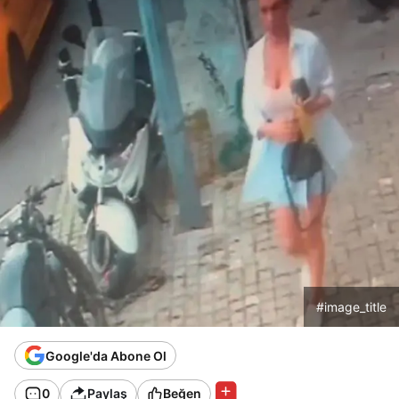
#image_title
Google'da Abone Ol
0
Paylaş
Beğen