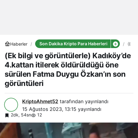
Son Dakika Kripto Para Haberleri
Haberler
(Ek
bilgi
(Ek bilgi ve görüntülerle) Kadıköy’de
ve
görün
4.kattan itilerek öldürüldüğü öne
Kadı
4.ka
sürülen Fatma Duygu Özkan’ın son
itiler
öldü
görüntüleri
öne
sürül
Fatm
KriptoAhmet52
tarafından yayınlandı
Duy
Özka
15 Ağustos 2023, 13:15
yayınlandı
son
2dk, 54sn
12
görün