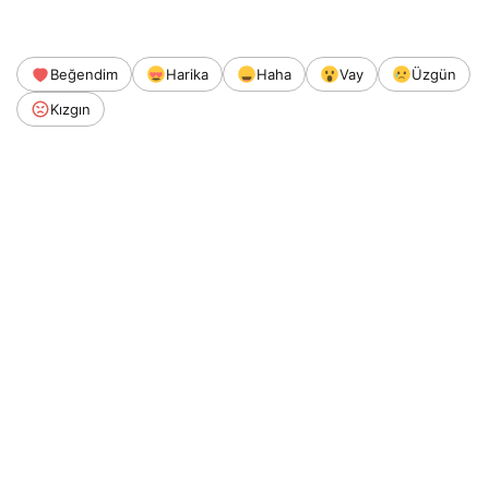
Beğendim
Harika
Haha
Vay
Üzgün
Kızgın