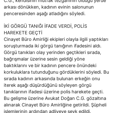
C.G., kendisinin mutfak tezgahının olduğu yerde
arkası dönükken, kadının evinin salonunun
penceresinden aşağı atladığını söyledi.
İKİ GÖRGÜ TANIĞI İFADE VERDİ, POLİS
HAREKETE GEÇTİ
Cinayet Büro Amirliği ekipleri olayla ilgili yaptıkları
soruşturmada iki görgü tanığının ifadesini aldı.
Görgü tanıkları olay yerinden geçtikleri sırada,
bağrışmalar üzerine sesin geldiği yöne
baktıklarını ve bir kadının pencere önündeki
korkuluklara tutunduğunu gördüklerini söyledi. Bu
sırada kadının arkasında bulunan erkeğin onu
iterek aşağı düşürdüğünü söyleyen görgü
tanıklarının ifadesi üzerine polis harekete geçti.
Bu gelişme üzerine Avukat Doğan C.G. gözaltına
alınarak Cinayet Büro Amirliğine getirildi. Şüpheli
işlemlerinin ardından adliyeye sevk edildi.