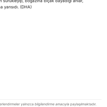
n sürükleyip, boğazına bıçak dayadığı anlar,
na yansıdı. (DHA)
erlendirmeler yalnızca
bilgilendirme amacıyla
paylaşılmaktadır.