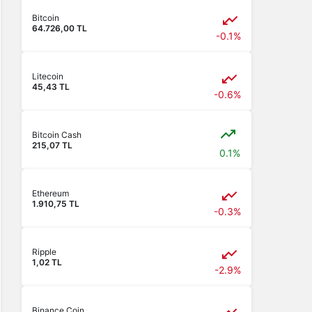
Bitcoin
64.726,00 TL
-0.1%
Litecoin
45,43 TL
-0.6%
Bitcoin Cash
215,07 TL
0.1%
Ethereum
1.910,75 TL
-0.3%
Ripple
1,02 TL
-2.9%
Binance Coin