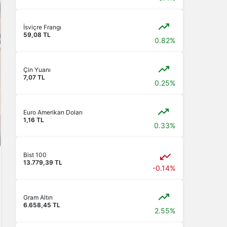
İsviçre Frangı
59,08 TL
0.82%
Çin Yuanı
7,07 TL
0.25%
Euro Amerikan Doları
1,16 TL
0.33%
Bist 100
13.779,39 TL
-0.14%
Gram Altın
6.658,45 TL
2.55%