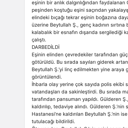
eşinin bir anlık dalgınlığından faydalanan
peşinden koştuğu eşini saçından yakalayı
elindeki bıçağı tekrar eşinin boğazına da
üzerine Beytullah Ş., genç kadının sırtına
kalabalık bir esnafın dışarıda sergilediği 
çalıştı.
DARBEDİLDİ
Eşinin elinden çevredekiler tarafından güç
götürüldü. Bu sırada sayıları giderek artan ö
Beytullah Ş.’yi linç edilmekten yine araya 
görüntülendi.
İhbarla olay yerine çok sayıda polis ekibi se
vatandaşları da sakinleştirdi. Bu sırada 
tarafından pansuman yapıldı. Gülderen Ş.
kaldırılıp, tedaviye alındı. Gülderen Ş.’nin 
Hastanesi’ne kaldırılan Beytullah Ş.’nin i
tutulacağı bildirildi.