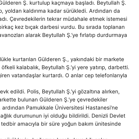
 Gülderen Ş. kurtulup kaçmaya başladı. Beytullah Ş.
p, yoldan kaldırıma kadar sürükledi. Ardından da
yadı. Çevredekilerin tekrar müdahale etmek istemesi
 birkaç kez bıçak darbesi vurdu. Bu sırada toplanan
kavanozları alarak Beytullah Ş.’ye fırlatıp durdurmaya
lükle kurtarılan Gülderen Ş., yakındaki bir markete
fkeli kalabalık, Beytullah Ş.’yi yere yatırıp, darbetti.
giren vatandaşlar kurtardı. O anlar cep telefonlarıyla
vk edildi. Polis, Beytullah Ş.’yi gözaltına alırken,
markette bulunan Gülderen Ş.’ye çevredekiler
, ardından Pamukkale Üniversitesi Hastanesi’ne
sağlık durumunun iyi olduğu bildirildi. Denizli Devlet
se tedbir amacıyla bir süre yoğun bakım ünitesinde