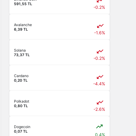
591,55 TL
-0.2%
Avalanche
6,39 TL
-1.6%
Solana
73,37 TL
-0.2%
Cardano
0,20 TL
-4.4%
Polkadot
0,80 TL
-2.6%
Dogecoin
0,07 TL
0.4%