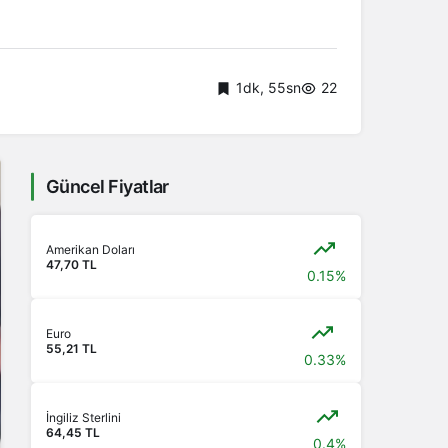
1dk, 55sn
22
Güncel Fiyatlar
Amerikan Doları
47,70 TL
0.15%
Euro
55,21 TL
0.33%
İngiliz Sterlini
64,45 TL
0.4%