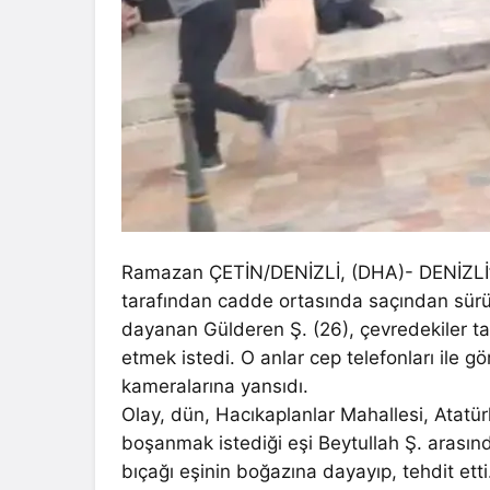
Ramazan ÇETİN/DENİZLİ, (DHA)- DENİZLİ’d
tarafından cadde ortasında saçından sürü
dayanan Gülderen Ş. (26), çevredekiler tara
etmek istedi. O anlar cep telefonları ile gö
kameralarına yansıdı.
Olay, dün, Hacıkaplanlar Mahallesi, Atatü
boşanmak istediği eşi Beytullah Ş. arasın
bıçağı eşinin boğazına dayayıp, tehdit et