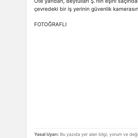
Öte yandan, Beytullah Ş.’nin eşini saçında
çevredeki bir iş yerinin güvenlik kamerası
FOTOĞRAFLI
Yasal Uyarı:
Bu yazıda yer alan bilgi, yorum ve değ