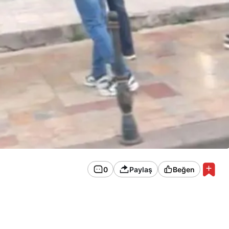
0
Paylaş
Beğen