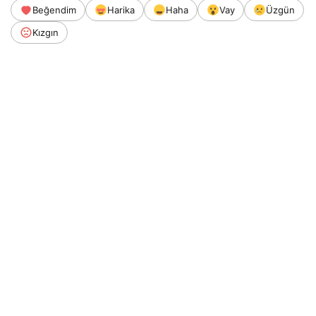
Beğendim
Harika
Haha
Vay
Üzgün
Kızgın