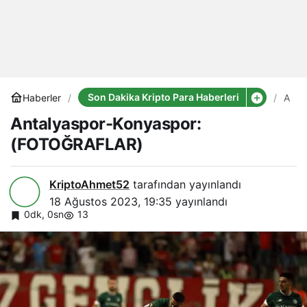
Son Dakika Kripto Para Haberleri
Haberler
Anta
Kony
Antalyaspor-Konyaspor:
(FO
(FOTOĞRAFLAR)
KriptoAhmet52
tarafından yayınlandı
18 Ağustos 2023, 19:35
yayınlandı
0dk, 0sn
13