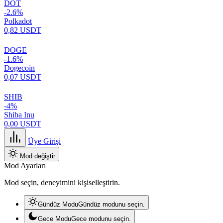
DOT
-2.6%
Polkadot
0,82 USDT
DOGE
-1.6%
Dogecoin
0,07 USDT
SHIB
-4%
Shiba Inu
0,00 USDT
Üye Girişi
Mod değiştir
Mod Ayarları
Mod seçin, deneyimini kişiselleştirin.
Gündüz Modu
Gündüz modunu seçin.
Gece Modu
Gece modunu seçin.