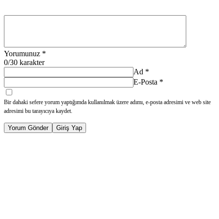
Yorumunuz
*
0
/30 karakter
Ad
*
E-Posta
*
Bir dahaki sefere yorum yaptığımda kullanılmak üzere adımı, e-posta adresimi ve web site
adresimi bu tarayıcıya kaydet.
Yorum Gönder
Giriş Yap