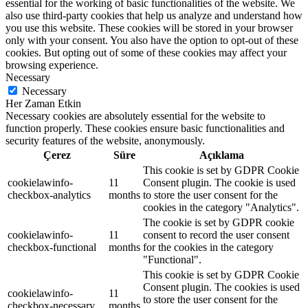
essential for the working of basic functionalities of the website. We
also use third-party cookies that help us analyze and understand how
you use this website. These cookies will be stored in your browser
only with your consent. You also have the option to opt-out of these
cookies. But opting out of some of these cookies may affect your
browsing experience.
Necessary
Necessary
Her Zaman Etkin
Necessary cookies are absolutely essential for the website to
function properly. These cookies ensure basic functionalities and
security features of the website, anonymously.
Çerez
Süre
Açıklama
This cookie is set by GDPR Cookie
cookielawinfo-
11
Consent plugin. The cookie is used
checkbox-analytics
months
to store the user consent for the
cookies in the category "Analytics".
The cookie is set by GDPR cookie
cookielawinfo-
11
consent to record the user consent
checkbox-functional
months
for the cookies in the category
"Functional".
This cookie is set by GDPR Cookie
Consent plugin. The cookies is used
cookielawinfo-
11
to store the user consent for the
checkbox-necessary
months