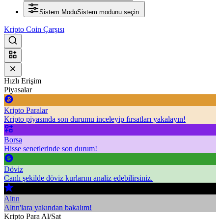
Sistem Modu
Sistem modunu seçin.
Kripto Coin Çarşısı
Hızlı Erişim
Piyasalar
Kripto Paralar
Kripto piyasında son durumu inceleyip fırsatları yakalayın!
Borsa
Hisse senetlerinde son durum!
Döviz
Canlı şekilde döviz kurlarını analiz edebilirsiniz.
Altın
Altın'lara yakından bakalım!
Kripto Para Al/Sat