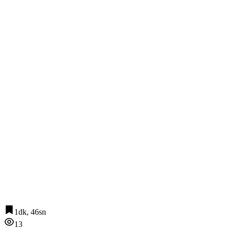
1dk, 46sn
13