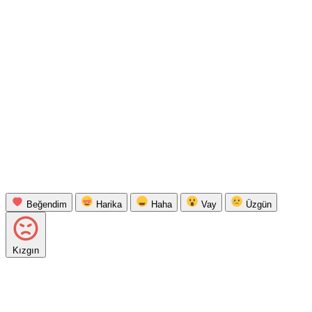
Beğendim
Harika
Haha
Vay
Üzgün
Kızgın