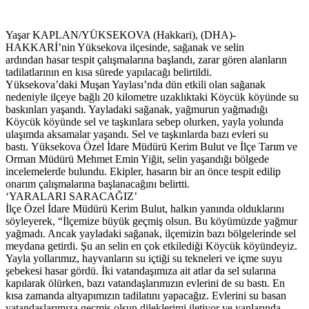
Yaşar KAPLAN/YÜKSEKOVA (Hakkari), (DHA)-
HAKKARİ’nin Yüksekova ilçesinde, sağanak ve selin
ardından hasar tespit çalışmalarına başlandı, zarar gören alanların
tadilatlarının en kısa sürede yapılacağı belirtildi.
Yüksekova’daki Muşan Yaylası’nda dün etkili olan sağanak
nedeniyle ilçeye bağlı 20 kilometre uzaklıktaki Köycük köyünde su
baskınları yaşandı. Yayladaki sağanak, yağmurun yağmadığı
Köycük köyünde sel ve taşkınlara sebep olurken, yayla yolunda
ulaşımda aksamalar yaşandı. Sel ve taşkınlarda bazı evleri su
bastı. Yüksekova Özel İdare Müdürü Kerim Bulut ve İlçe Tarım ve
Orman Müdürü Mehmet Emin Yiğit, selin yaşandığı bölgede
incelemelerde bulundu. Ekipler, hasarın bir an önce tespit edilip
onarım çalışmalarına başlanacağını belirtti.
‘YARALARI SARACAĞIZ’
İlçe Özel İdare Müdürü Kerim Bulut, halkın yanında olduklarını
söyleyerek, “İlçemize büyük geçmiş olsun. Bu köyümüzde yağmur
yağmadı. Ancak yayladaki sağanak, ilçemizin bazı bölgelerinde sel
meydana getirdi. Şu an selin en çok etkilediği Köycük köyündeyiz.
Yayla yollarımız, hayvanların su içtiği su tekneleri ve içme suyu
şebekesi hasar gördü. İki vatandaşımıza ait atlar da sel sularına
kapılarak ölürken, bazı vatandaşlarımızın evlerini de su bastı. En
kısa zamanda altyapımızın tadilatını yapacağız. Evlerini su basan
vatandaşlarımıza geçmiş olsun dileklerimi iletiyor ve yanlarında