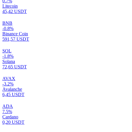
0.7%
Litecoin
45,42 USDT
BNB
-0.8%
Binance Coin
591,57 USDT
SOL
-1.8%
Solana
72,65 USDT
AVAX
-3.2%
Avalanche
6,45 USDT
ADA
7.5%
Cardano
0,20 USDT