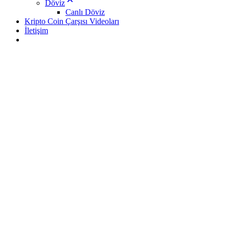
Döviz
Canlı Döviz
Kripto Coin Çarşısı Videoları
İletişim