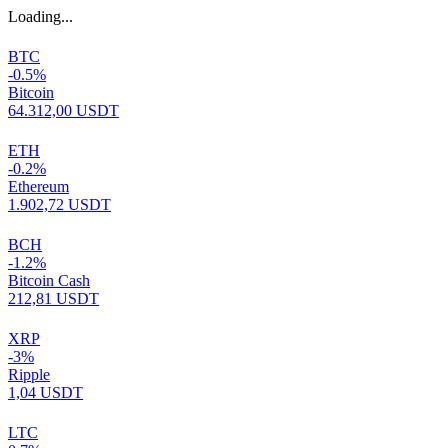
Loading...
BTC
-0.5%
Bitcoin
64.312,00 USDT
ETH
-0.2%
Ethereum
1.902,72 USDT
BCH
-1.2%
Bitcoin Cash
212,81 USDT
XRP
-3%
Ripple
1,04 USDT
LTC