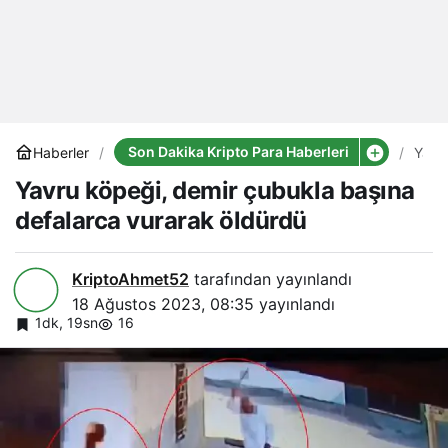
Son Dakika Kripto Para Haberleri
Haberler
Yavr
köpe
Yavru köpeği, demir çubukla başına
demi
çubu
defalarca vurarak öldürdü
başı
defa
vura
öldü
KriptoAhmet52
tarafından yayınlandı
18 Ağustos 2023, 08:35
yayınlandı
1dk, 19sn
16