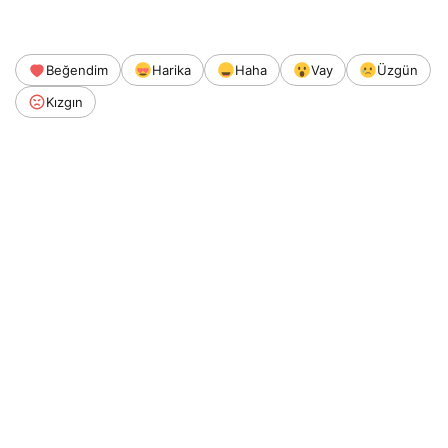
Beğendim
Harika
Haha
Vay
Üzgün
Kızgın