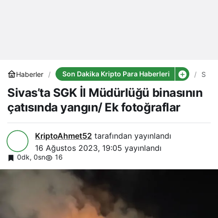
Son Dakika Kripto Para Haberleri
Haberler
Sivas
SGK
Sivas’ta SGK İl Müdürlüğü binasının
İl
Müdü
çatısında yangın/ Ek fotoğraflar
binas
çatıs
yang
Ek
KriptoAhmet52
tarafından yayınlandı
fotoğ
16 Ağustos 2023, 19:05
yayınlandı
0dk, 0sn
16