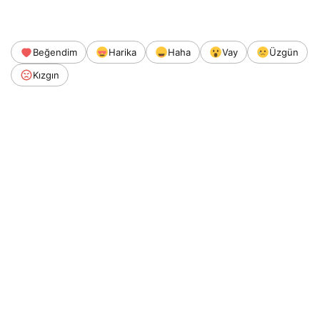
Beğendim
Harika
Haha
Vay
Üzgün
Kızgın