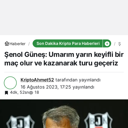
Son Dakika Kripto Para Haberleri
Haberler
Şeno
Güne
Şenol Güneş: Umarım yarın keyifli bir
Umar
yarın
maç olur ve kazanarak turu geçeriz
keyifl
bir
maç
olur
KriptoAhmet52
tarafından yayınlandı
ve
16 Ağustos 2023, 17:25
yayınlandı
kaza
turu
4dk, 52sn
18
geçe