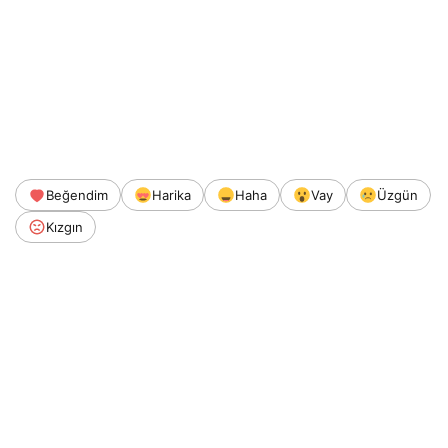
Beğendim
Harika
Haha
Vay
Üzgün
Kızgın