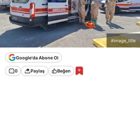
#image_title
Google'da Abone Ol
0
Paylaş
Beğen