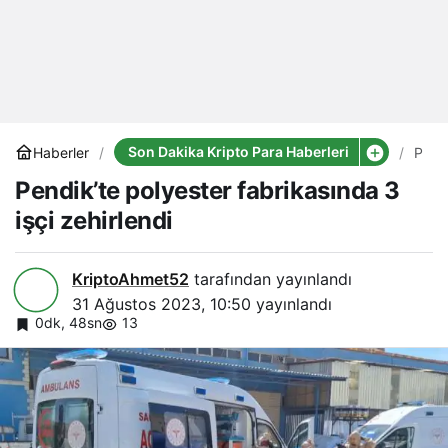
Son Dakika Kripto Para Haberleri
Haberler
Pendi
polye
Pendik’te polyester fabrikasında 3
fabri
3
işçi zehirlendi
işçi
zehir
KriptoAhmet52
tarafından yayınlandı
31 Ağustos 2023, 10:50
yayınlandı
0dk, 48sn
13