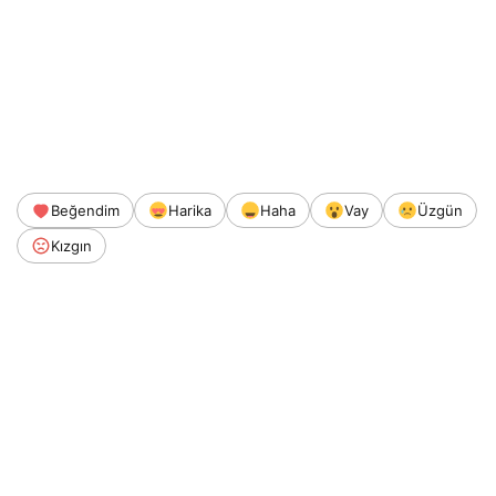
Beğendim
Harika
Haha
Vay
Üzgün
Kızgın