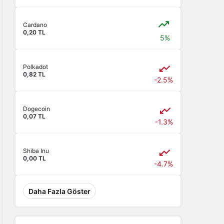
Cardano
0,20 TL
5%
Polkadot
0,82 TL
-2.5%
Dogecoin
0,07 TL
-1.3%
Shiba Inu
0,00 TL
-4.7%
Daha Fazla Göster