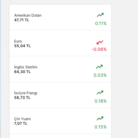
Amerikan Doları
47,71 TL
0.11%
Euro
55,04 TL
-0.06%
İngiliz Sterlini
64,30 TL
0.03%
İsviçre Frangı
58,73 TL
0.18%
Çin Yuanı
7,07 TL
0.15%