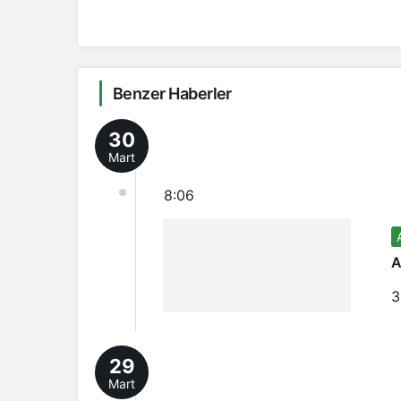
Benzer Haberler
30
Mart
8:06
A
3
29
Mart