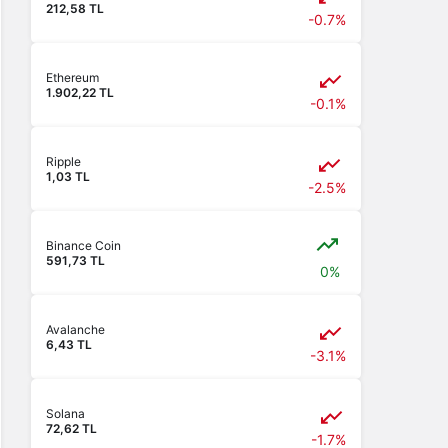
212,58 TL
-0.7%
Ethereum
1.902,22 TL
-0.1%
Ripple
1,03 TL
-2.5%
Binance Coin
591,73 TL
0%
Avalanche
6,43 TL
-3.1%
Solana
72,62 TL
-1.7%