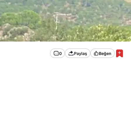
0
Paylaş
Beğen