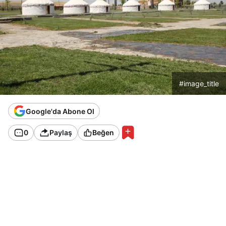
#image_title
Google'da Abone Ol
0
Paylaş
Beğen