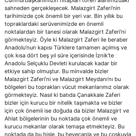
Cumhurbaşkanımızın hitapları tören alanımızdaki
sahneden gerçekleşecek. Malazgirt Zaferi’nin
tarihimizde çok önemli bir yeri var. Bin yıllık bu
topraklardaki serüvenimizde en önemli
noktalardan bir tanesi olarak Malazgirt Zaferi’ni
görmekteyiz. Öyle ki Malazgirt Zaferi ile beraber
Anadolu’nun kapısı Türklere tamamen açılmış ve
çok kısa dört beş yıl süre içerisinde İznik’te
Anadolu Selçuklu Devleti kurulacak kadar bir
etkiye sahip olmuştur. Bu minvalde bizler
Malazgirt Zaferi’ni ve Malazgirt Meydanı’nı bu
bölgeleri bu toprakları vücut mekanlarımız olarak
görmekteyiz. Nasıl ki batıda Çanakkale Zaferi
bizler için kurucu bir nitelik taşımakta ve bizler
için çok önemli ise doğuda da bizler Malazgirt ve
Ahlat bölgelerinin bu noktada çok önemli ve
kurucu mekanlar olarak temaşa etmekteyiz. Bu
noktada da bu hisle, bu heyecanla ve bu coşkuyla