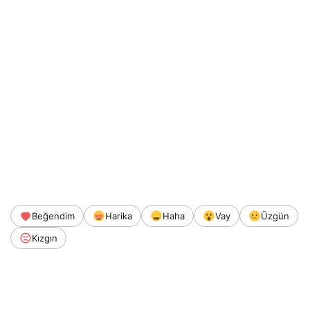
Beğendim
Harika
Haha
Vay
Üzgün
Kızgın