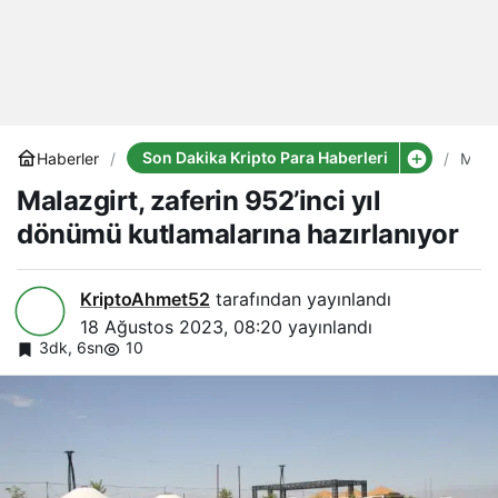
Son Dakika Kripto Para Haberleri
Haberler
Malaz
zafer
Malazgirt, zaferin 952’inci yıl
952’i
yıl
dönümü kutlamalarına hazırlanıyor
dön
kutla
hazır
KriptoAhmet52
tarafından yayınlandı
18 Ağustos 2023, 08:20
yayınlandı
3dk, 6sn
10