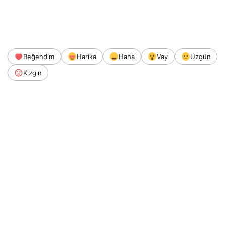
Beğendim
Harika
Haha
Vay
Üzgün
Kızgın