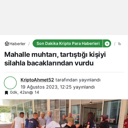
Son Dakika Kripto Para Haberleri
Haberler
Maha
muhta
Mahalle muhtarı, tartıştığı kişiyi
tartış
kişiyi
silahla bacaklarından vurdu
silah
baca
vurd
KriptoAhmet52
tarafından yayınlandı
19 Ağustos 2023, 12:25
yayınlandı
0dk, 42sn
14