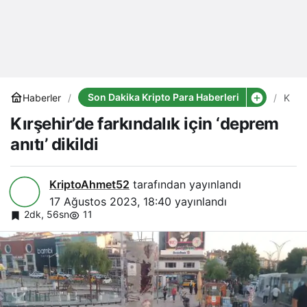
Son Dakika Kripto Para Haberleri
Haberler
Kırşe
farkı
Kırşehir’de farkındalık için ‘deprem
için
‘dep
anıtı’ dikildi
anıtı’
dikild
KriptoAhmet52
tarafından yayınlandı
17 Ağustos 2023, 18:40
yayınlandı
2dk, 56sn
11