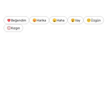
Beğendim
Harika
Haha
Vay
Üzgün
Kızgın