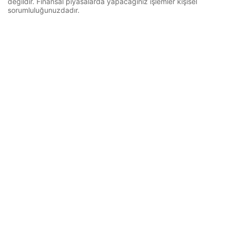
değildir. Finansal piyasalarda yapacağınız işlemler kişisel
sorumluluğunuzdadır.