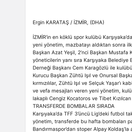
Ergin KARATAŞ / İZMİR, (DHA)
İZMİR’in en köklü spor kulübü Karşıyaka’d
yeni yönetim, mazbatayı aldıktan sonra ilk i
Başkan Azat Yeşil, 2’nci Başkan Mustafa K
yöneticilerin yanı sıra Karşıyaka Belediy
Derneği Başkanı Cem Karagözlü ile kulübün 
Kurucu Başkan Zühtü Işıl ve Onursal Başkan 
kırmızılılar, Zühtü Işıl ve Selçuk Yaşar’ı k
ve vefa mesajları veren yeni yönetim, ku
lakaplı Cengiz Kocatoros ve Tibet Kızılcan 
TRANSFERDE BOMBALAR SIRADA
Karşıyaka’da TFF 3’üncü Lig’deki futbol ta
yönetim, transferde bu hafta bombaları pat
Bandırmaspor’dan stoper Alpay Koldaş’la a