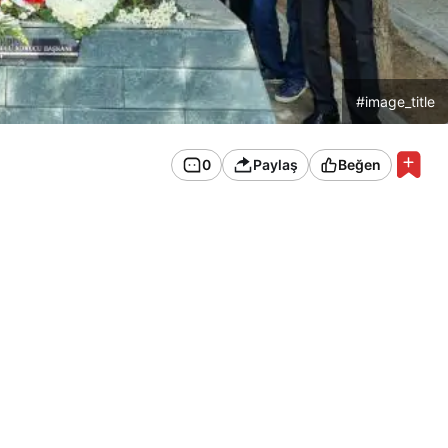
#image_title
0
Paylaş
Beğen