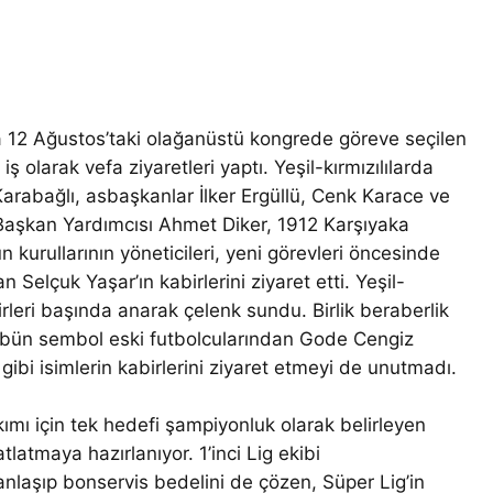
a 12 Ağustos’taki olağanüstü kongrede göreve seçilen
ş olarak vefa ziyaretleri yaptı. Yeşil-kırmızılılarda
arabağlı, asbaşkanlar İlker Ergüllü, Cenk Karace ve
e Başkan Yardımcısı Ahmet Diker, 1912 Karşıyaka
kurullarının yöneticileri, yeni görevleri öncesinde
Selçuk Yaşar’ın kabirlerini ziyaret etti. Yeşil-
abirleri başında anarak çelenk sundu. Birlik beraberlik
lübün sembol eski futbolcularından Gode Cengiz
gibi isimlerin kabirlerini ziyaret etmeyi de unutmadı.
kımı için tek hedefi şampiyonluk olarak belirleyen
latmaya hazırlanıyor. 1’inci Lig ekibi
nlaşıp bonservis bedelini de çözen, Süper Lig’in