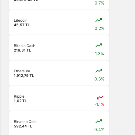
0.7%
Litecoin
45,57 TL
0.2%
Bitcoin Cash
216,31 TL
1.3%
Ethereum
1.912,79 TL
0.3%
Ripple
1,02 TL
-1.1%
Binance Coin
592,44 TL
0.4%