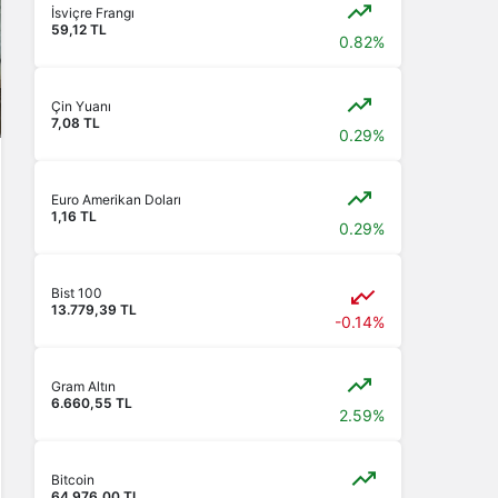
İsviçre Frangı
59,12 TL
0.82%
Çin Yuanı
7,08 TL
0.29%
Euro Amerikan Doları
1,16 TL
0.29%
Bist 100
13.779,39 TL
-0.14%
Gram Altın
6.660,55 TL
2.59%
Bitcoin
64.976,00 TL