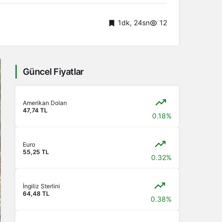
1dk, 24sn
12
Güncel Fiyatlar
Amerikan Doları
47,74 TL
0.18%
Euro
55,25 TL
0.32%
İngiliz Sterlini
64,48 TL
0.38%