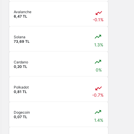
Avalanche
6,47 TL
-0.1%
Solana
73,69 TL
1.3%
Cardano
0,20 TL
0%
Polkadot
0,81 TL
-0.7%
Dogecoin
0,07 TL
1.4%