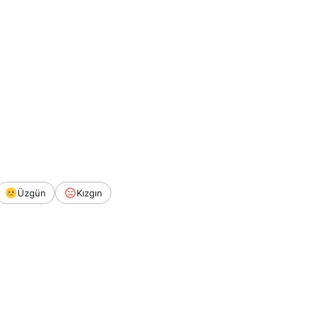
Üzgün
Kızgın