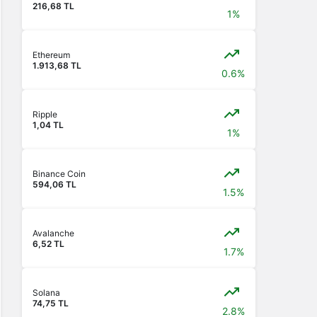
216,68 TL
1%
Ethereum
1.913,68 TL
0.6%
Ripple
1,04 TL
1%
Binance Coin
594,06 TL
1.5%
Avalanche
6,52 TL
1.7%
Solana
74,75 TL
2.8%