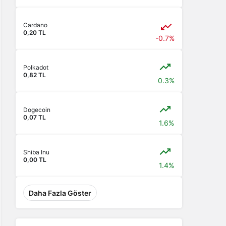
Cardano
0,20 TL
-0.7%
Polkadot
0,82 TL
0.3%
Dogecoin
0,07 TL
1.6%
Shiba Inu
0,00 TL
1.4%
Daha Fazla Göster