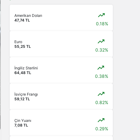
Amerikan Doları
47,74 TL
0.18%
Euro
55,25 TL
0.32%
İngiliz Sterlini
64,48 TL
0.38%
İsviçre Frangı
59,12 TL
0.82%
Çin Yuanı
7,08 TL
0.29%