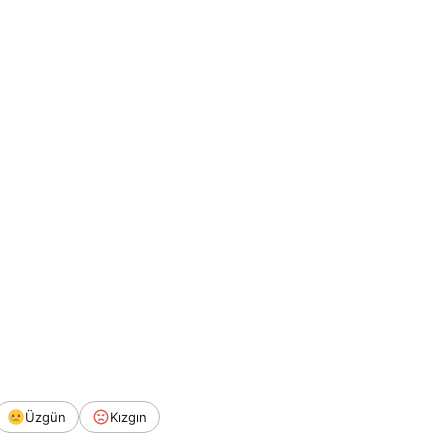
Üzgün
Kızgın