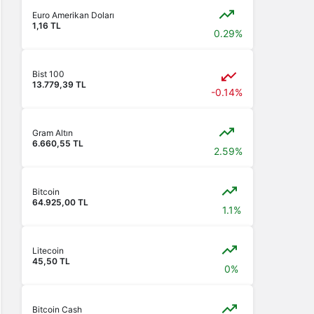
Euro Amerikan Doları
1,16 TL
0.29%
Bist 100
13.779,39 TL
-0.14%
Gram Altın
6.660,55 TL
2.59%
Bitcoin
64.925,00 TL
1.1%
Litecoin
45,50 TL
0%
Bitcoin Cash