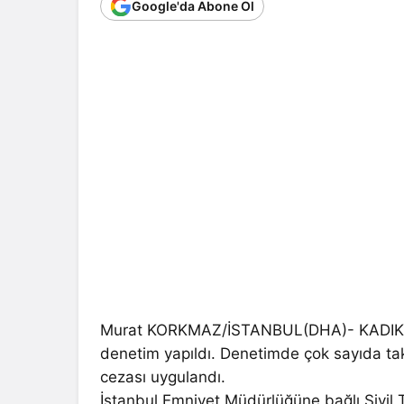
Google'da Abone Ol
Murat KORKMAZ/İSTANBUL(DHA)- KADIKÖY’de
denetim yapıldı. Denetimde çok sayıda tak
cezası uygulandı.
İstanbul Emniyet Müdürlüğüne bağlı Sivil T