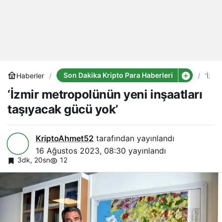
Son Dakika Kripto Para Haberleri
Haberler
‘İzmi
metr
‘İzmir metropolünün yeni inşaatları
yeni
inşaa
taşıyacak gücü yok’
taşı
gücü
yok’
KriptoAhmet52
tarafından yayınlandı
16 Ağustos 2023, 08:30
yayınlandı
3dk, 20sn
12