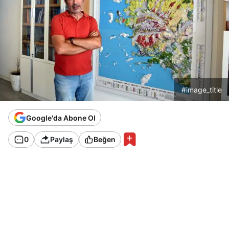
#image_title
Google'da Abone Ol
0
Paylaş
Beğen