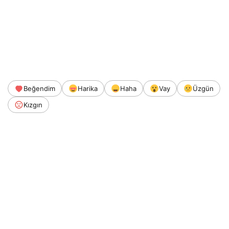
Beğendim
Harika
Haha
Vay
Üzgün
Kızgın