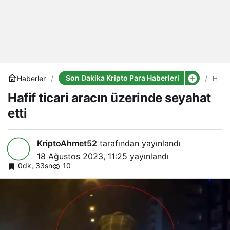
Son Dakika Kripto Para Haberleri
Haberler
Hafif
ticari
Hafif ticari aracın üzerinde seyahat
aracı
üzer
etti
seya
etti
KriptoAhmet52
tarafından yayınlandı
18 Ağustos 2023, 11:25
yayınlandı
0dk, 33sn
10