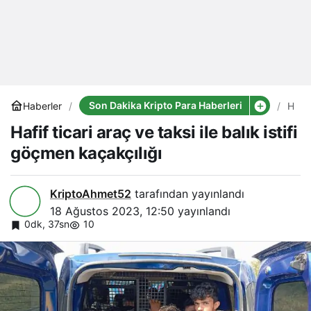
Son Dakika Kripto Para Haberleri
Haberler
Hafif
ticari
Hafif ticari araç ve taksi ile balık istifi
araç
ve
göçmen kaçakçılığı
taksi
ile
balık
istifi
KriptoAhmet52
tarafından yayınlandı
göç
18 Ağustos 2023, 12:50
yayınlandı
kaçak
0dk, 37sn
10