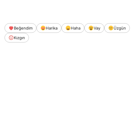
Beğendim
Harika
Haha
Vay
Üzgün
Kızgın