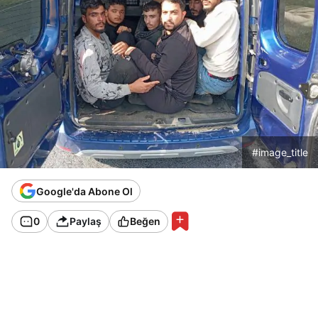
#image_title
Google'da Abone Ol
0
Paylaş
Beğen