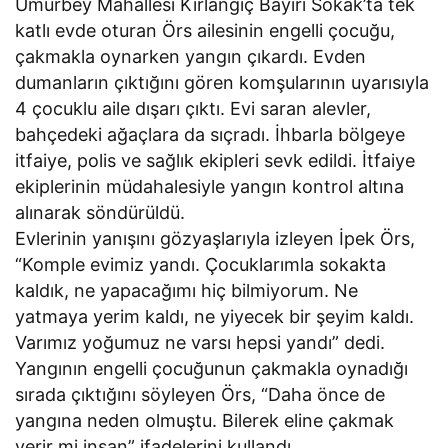
Umurbey Mahallesi Kırlangıç Bayırı Sokak’ta tek
katlı evde oturan Örs ailesinin engelli çocuğu,
çakmakla oynarken yangın çıkardı. Evden
dumanların çıktığını gören komşularının uyarısıyla
4 çocuklu aile dışarı çıktı. Evi saran alevler,
bahçedeki ağaçlara da sıçradı. İhbarla bölgeye
itfaiye, polis ve sağlık ekipleri sevk edildi. İtfaiye
ekiplerinin müdahalesiyle yangın kontrol altına
alınarak söndürüldü.
Evlerinin yanışını gözyaşlarıyla izleyen İpek Örs,
“Komple evimiz yandı. Çocuklarımla sokakta
kaldık, ne yapacağımı hiç bilmiyorum. Ne
yatmaya yerim kaldı, ne yiyecek bir şeyim kaldı.
Varımız yoğumuz ne varsı hepsi yandı” dedi.
Yangının engelli çocuğunun çakmakla oynadığı
sırada çıktığını söyleyen Örs, “Daha önce de
yangına neden olmuştu. Bilerek eline çakmak
verir mi insan” ifadelerini kullandı.