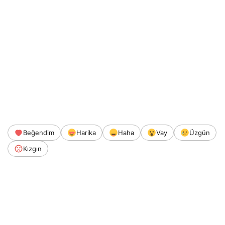
Beğendim
Harika
Haha
Vay
Üzgün
Kızgın