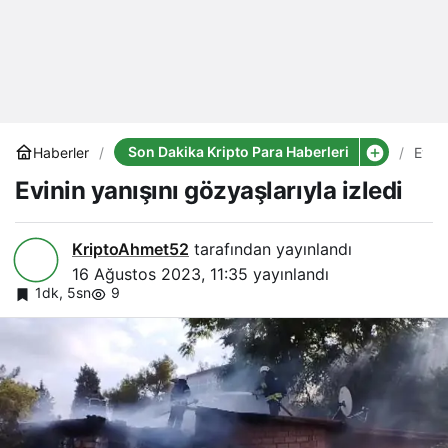
Son Dakika Kripto Para Haberleri
Haberler
Evini
yanış
Evinin yanışını gözyaşlarıyla izledi
gözya
izledi
KriptoAhmet52
tarafından yayınlandı
16 Ağustos 2023, 11:35
yayınlandı
1dk, 5sn
9