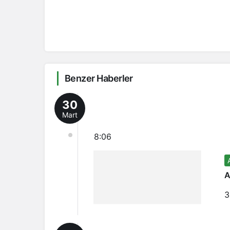
Benzer Haberler
30
Mart
8:06
A
3