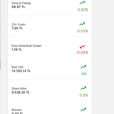
İsviçre Frangı
58,97 TL
0.02%
Çin Yuanı
7,05 TL
0.03%
Euro Amerikan Doları
1,16 TL
-0.04%
Bist 100
13.703,13 TL
0%
Gram Altın
6.528,25 TL
0.5%
Bitcoin
0,00 TL