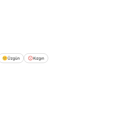
Üzgün
Kızgın