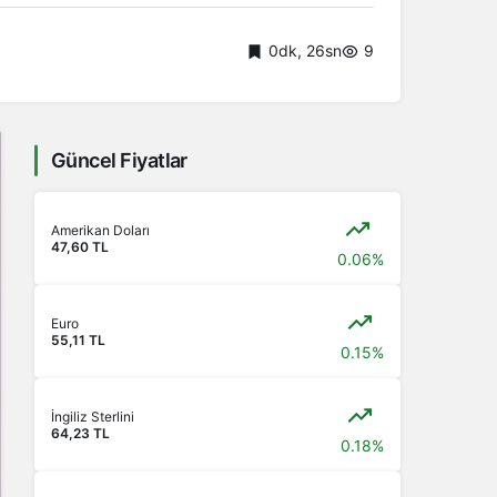
0dk, 26sn
9
Güncel Fiyatlar
Amerikan Doları
47,60 TL
0.06%
Euro
55,11 TL
0.15%
İngiliz Sterlini
64,23 TL
0.18%