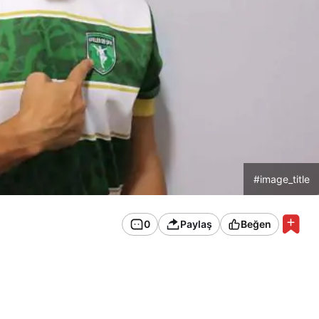
#image_title
0
Paylaş
Beğen