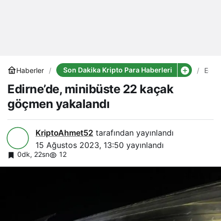
Son Dakika Kripto Para Haberleri
Haberler
Edirn
mini
Edirne’de, minibüste 22 kaçak
22
kaça
göçmen yakalandı
göç
yaka
KriptoAhmet52
tarafından yayınlandı
15 Ağustos 2023, 13:50
yayınlandı
0dk, 22sn
12