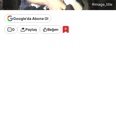
#image_title
Google'da Abone Ol
0
Paylaş
Beğen