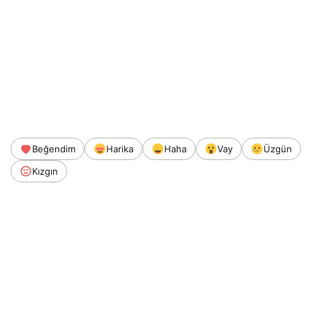
Beğendim
Harika
Haha
Vay
Üzgün
Kızgın