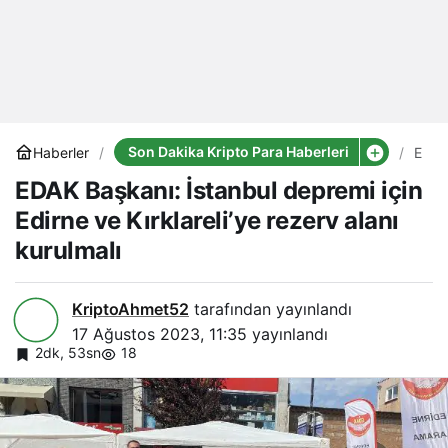
Son Dakika Kripto Para Haberleri
Haberler
EDA
Başk
EDAK Başkanı: İstanbul depremi için
İstan
depr
Edirne ve Kırklareli’ye rezerv alanı
için
Edir
kurulmalı
ve
Kırkl
reze
alanı
KriptoAhmet52
tarafından yayınlandı
kurul
17 Ağustos 2023, 11:35
yayınlandı
2dk, 53sn
18