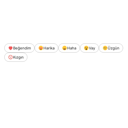
Beğendim
Harika
Haha
Vay
Üzgün
Kızgın