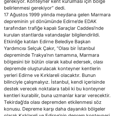
gerekiyor. Konteyner kent kurulması için bölge
belirlenmesi gerekiyor” dedi.
17 Ağustos 1999 yılında meydana gelen Marmara
depreminin yıl dönümünde Edirne’de EDAK
tarafından trafiğe kapalı Saraçlar Caddesi’nde
kurulan stantlarda vatandaşlar bilgilendirildi.
Etkinliğe katılan Edirne Belediye Başkan
Yardımcısı Selçuk Çakır, “Olası bir İstanbul
depreminde Trakya’nın tamamına, Marmara
bölgesini bir bütün olarak kabul edersek, olası
depremde oluşturulacak konteyner kentlerin
yerleri Edirne ve Kırklareli olacaktır. Bunun
bilinciyle çalışmalıyız. İstanbul, kendi içerisinde
destek verecek noktalara tabii ki bu konteyner
kentleri kurabilir, buna uzmanlar karar verecektir.
Tekirdağ’da olası depremden etkilenmesi söz
konusu. Depreme karşı daha dayanıklı bölgeler
olarak Kırklareli ve Edirne’nin deprem konteyneri