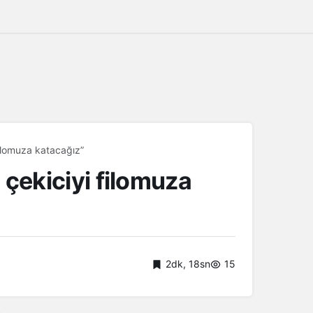
 filomuza katacağız”
 çekiciyi filomuza
2dk, 18sn
15