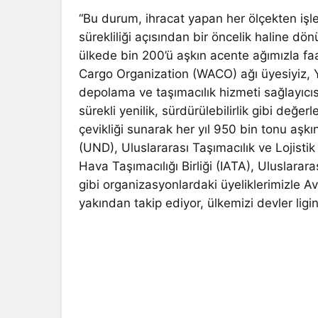
“Bu durum, ihracat yapan her ölçekten işletme
sürekliliği açısından bir öncelik haline dö
ülkede bin 200’ü aşkın acente ağımızla faa
Cargo Organization (WACO) ağı üyesiyiz, Ye
depolama ve taşımacılık hizmeti sağlayıcısıyı
sürekli yenilik, sürdürülebilirlik gibi değe
çevikliği sunarak her yıl 950 bin tonu aşkı
(UND), Uluslararası Taşımacılık ve Lojisti
Hava Taşımacılığı Birliği (IATA), Uluslara
gibi organizasyonlardaki üyeliklerimizle A
yakından takip ediyor, ülkemizi devler ligi