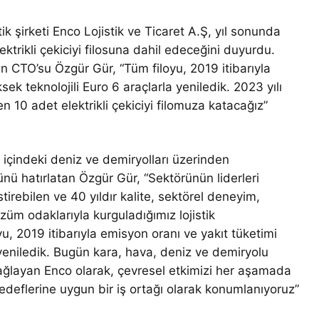
k şirketi Enco Lojistik ve Ticaret A.Ş, yıl sonunda
ktrikli çekiciyi filosuna dahil edeceğini duyurdu.
in CTO’su Özgür Gür, “Tüm filoyu, 2019 itibarıyla
ek teknolojili Euro 6 araçlarla yeniledik. 2023 yılı
 10 adet elektrikli çekiciyi filomuza katacağız”
a içindeki deniz ve demiryolları üzerinden
ünü hatırlatan Özgür Gür, “Sektörünün liderleri
rebilen ve 40 yıldır kalite, sektörel deneyim,
züm odaklarıyla kurguladığımız lojistik
u, 2019 itibarıyla emisyon oranı ve yakıt tüketimi
 yeniledik. Bugün kara, hava, deniz ve demiryolu
sağlayan Enco olarak, çevresel etkimizi her aşamada
 hedeflerine uygun bir iş ortağı olarak konumlanıyoruz”