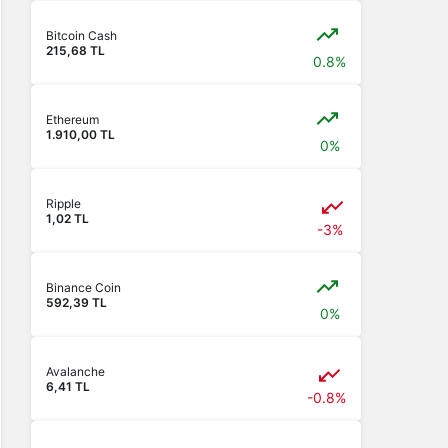
Bitcoin Cash
215,68 TL
0.8%
Ethereum
1.910,00 TL
0%
Ripple
1,02 TL
-3%
Binance Coin
592,39 TL
0%
Avalanche
6,41 TL
-0.8%