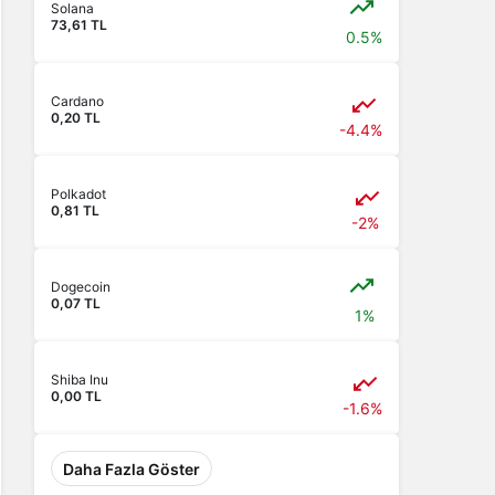
Solana
73,61 TL
0.5%
Cardano
0,20 TL
-4.4%
Polkadot
0,81 TL
-2%
Dogecoin
0,07 TL
1%
Shiba Inu
0,00 TL
-1.6%
Daha Fazla Göster