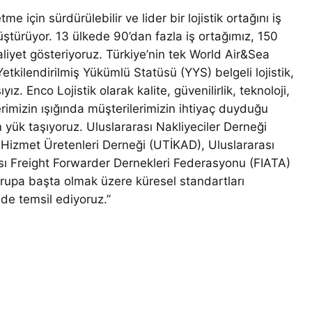
 için sürdürülebilir ve lider bir lojistik ortağını iş
nüştürüyor. 13 ülkede 90’dan fazla iş ortağımız, 150
liyet gösteriyoruz. Türkiye’nin tek World Air&Sea
tkilendirilmiş Yükümlü Statüsü (YYS) belgeli lojistik,
z. Enco Lojistik olarak kalite, güvenilirlik, teknoloji,
rlerimizin ışığında müşterilerimizin ihtiyaç duyduğu
n yük taşıyoruz. Uluslararası Nakliyeciler Derneği
k Hizmet Üretenleri Derneği (UTİKAD), Uluslararası
rası Freight Forwarder Dernekleri Federasyonu (FIATA)
vrupa başta olmak üzere küresel standartları
nde temsil ediyoruz.”