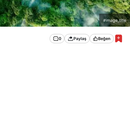
#image_title
0
Paylaş
Beğen