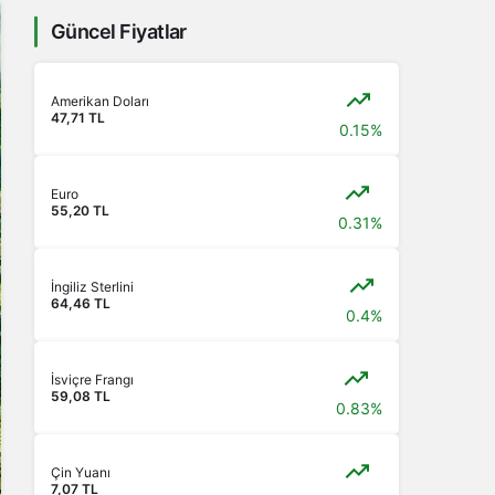
Güncel Fiyatlar
Amerikan Doları
47,71 TL
0.15%
Euro
55,20 TL
0.31%
İngiliz Sterlini
64,46 TL
0.4%
İsviçre Frangı
59,08 TL
0.83%
Çin Yuanı
7,07 TL