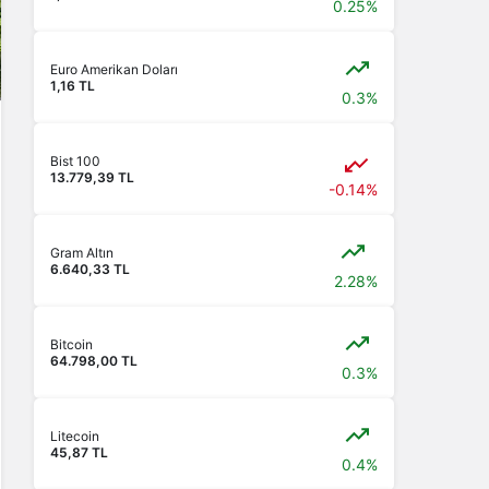
0.25%
Euro Amerikan Doları
1,16 TL
0.3%
Bist 100
13.779,39 TL
-0.14%
Gram Altın
6.640,33 TL
2.28%
Bitcoin
64.798,00 TL
0.3%
Litecoin
45,87 TL
0.4%