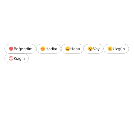
Beğendim
Harika
Haha
Vay
Üzgün
Kızgın