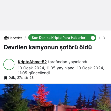
Son Dakika Kripto Para Haberleri
Haberler
Devri
kamy
Devrilen kamyonun şoförü öldü
şofö
öldü
KriptoAhmet52
tarafından yayınlandı
10 Ocak 2024, 11:05
yayınlandı
10 Ocak 2024,
11:05
güncellendi
0dk, 27sn
28