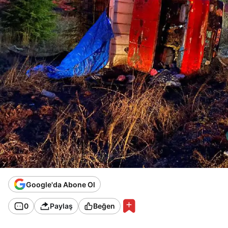
Google'da Abone Ol
0
Paylaş
Beğen