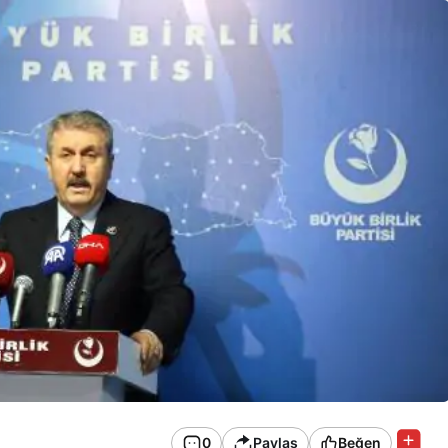
0
Paylaş
Beğen