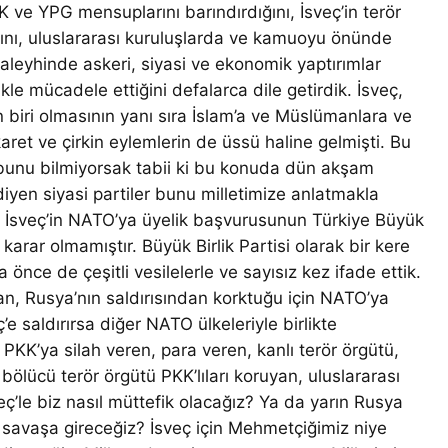
KK ve YPG mensuplarını barındırdığını, İsveç’in terör
ğını, uluslararası kuruluşlarda ve kamuoyu önünde
aleyhinde askeri, siyasi ve ekonomik yaptırımlar
le mücadele ettiğini defalarca dile getirdik. İsveç,
 biri olmasının yanı sıra İslam’a ve Müslümanlara ve
aret ve çirkin eylemlerin de üssü haline gelmişti. Bu
bunu bilmiyorsak tabii ki bu konuda dün akşam
diyen siyasi partiler bunu milletimize anlatmakla
a İsveç’in NATO’ya üyelik başvurusunun Türkiye Büyük
karar olmamıştır. Büyük Birlik Partisi olarak bir kere
 önce de çeşitli vesilelerle ve sayısız kez ifade ettik.
an, Rusya’nın saldırısından korktuğu için NATO’ya
 saldırırsa diğer NATO ülkeleriyle birlikte
. PKK’ya silah veren, para veren, kanlı terör örgütü,
, bölücü terör örgütü PKK’lıları koruyan, uluslararası
ç’le biz nasıl müttefik olacağız? Ya da yarın Rusya
ıl savaşa gireceğiz? İsveç için Mehmetçiğimiz niye