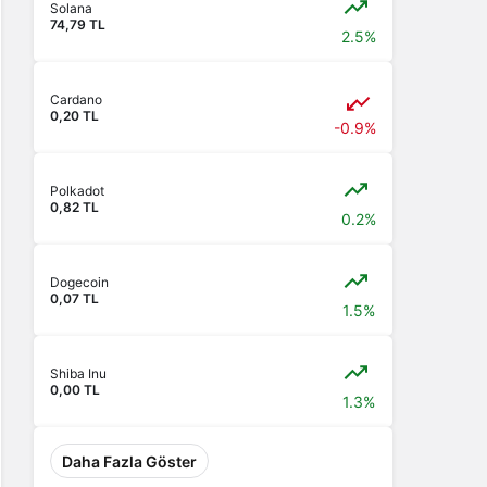
Solana
74,79 TL
2.5%
Cardano
0,20 TL
-0.9%
Polkadot
0,82 TL
0.2%
Dogecoin
0,07 TL
1.5%
Shiba Inu
0,00 TL
1.3%
Daha Fazla Göster