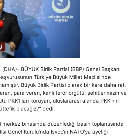
HA)- BÜYÜK Birlik Partisi (BBP) Genel Başkanı
 başvurusunun Türkiye Büyük Millet Meclisi’nde
ıştır. Büyük Birlik Partisi olarak bir kere daha ret,
eren, para veren, kanlı terör örgütü, şehitlerimizin ve
gütü PKK’lıları koruyan, uluslararası alanda PKK’nın
üttefik olacağız?” dedi.
el merkez binasında düzenlediği basın toplantısında
lisi Genel Kurulu’nda İsveç’in NATO’ya üyeliği