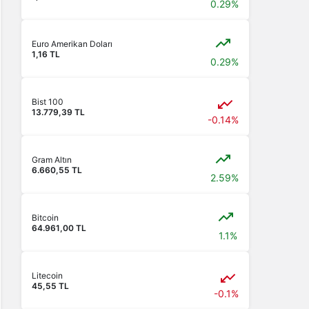
0.29%
Euro Amerikan Doları
1,16 TL
0.29%
Bist 100
13.779,39 TL
-0.14%
Gram Altın
6.660,55 TL
2.59%
Bitcoin
64.961,00 TL
1.1%
Litecoin
45,55 TL
-0.1%