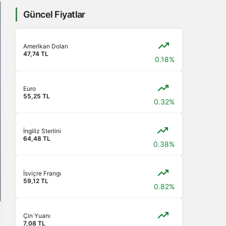
Güncel Fiyatlar
Amerikan Doları
47,74 TL
0.18%
Euro
55,25 TL
0.32%
İngiliz Sterlini
64,48 TL
0.38%
İsviçre Frangı
59,12 TL
0.82%
Çin Yuanı
7,08 TL