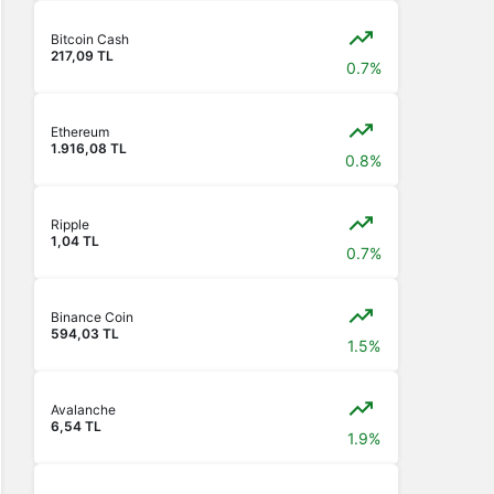
Bitcoin Cash
217,09 TL
0.7%
Ethereum
1.916,08 TL
0.8%
Ripple
1,04 TL
0.7%
Binance Coin
594,03 TL
1.5%
Avalanche
6,54 TL
1.9%