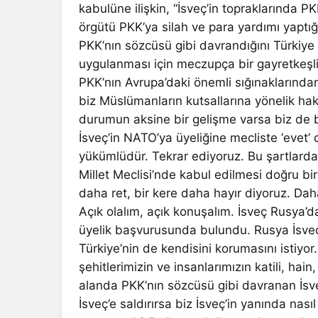
kabulüne ilişkin, “İsveç’in topraklarında P
örgütü PKK’ya silah ve para yardımı yaptı
PKK’nın sözcüsü gibi davrandığını Türkiye 
uygulanması için meczupça bir gayretkeşlik
PKK’nın Avrupa’daki önemli sığınaklarından
biz Müslümanların kutsallarına yönelik hak
durumun aksine bir gelişme varsa biz de 
İsveç’in NATO’ya üyeliğine mecliste ‘evet’ 
yükümlüdür. Tekrar ediyoruz. Bu şartlard
Millet Meclisi’nde kabul edilmesi doğru bir 
daha ret, bir kere daha hayır diyoruz. Daha
Açık olalım, açık konuşalım. İsveç Rusya’d
üyelik başvurusunda bulundu. Rusya İsveç’e
Türkiye’nin de kendisini korumasını istiyor
şehitlerimizin ve insanlarımızın katili, hain
alanda PKK’nın sözcüsü gibi davranan İsve
İsveç’e saldırırsa biz İsveç’in yanında nas