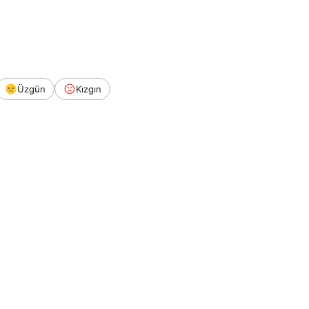
Üzgün
Kızgın