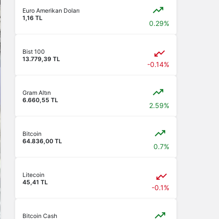
Euro Amerikan Doları
1,16 TL
0.29%
Bist 100
13.779,39 TL
-0.14%
Gram Altın
6.660,55 TL
2.59%
Bitcoin
64.836,00 TL
0.7%
Litecoin
45,41 TL
-0.1%
Bitcoin Cash