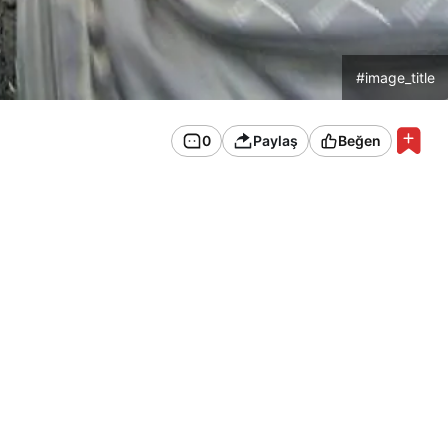
#image_title
0
Paylaş
Beğen