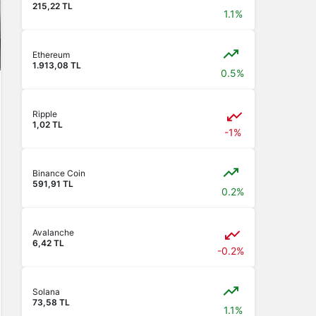
215,22 TL
1.1%
Ethereum
1.913,08 TL
0.5%
Ripple
1,02 TL
-1%
Binance Coin
591,91 TL
0.2%
Avalanche
6,42 TL
-0.2%
Solana
73,58 TL
1.1%