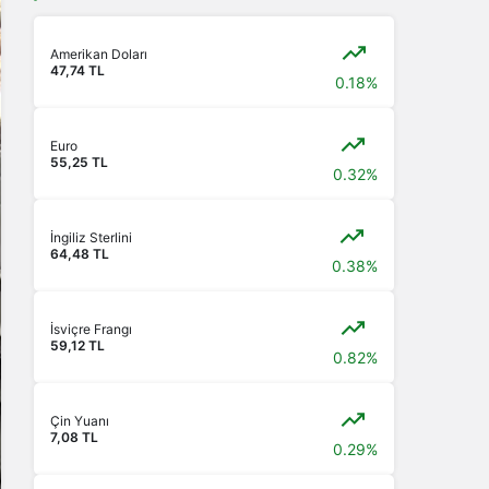
Amerikan Doları
47,74 TL
0.18%
Euro
55,25 TL
0.32%
İngiliz Sterlini
64,48 TL
0.38%
İsviçre Frangı
59,12 TL
0.82%
Çin Yuanı
7,08 TL
0.29%