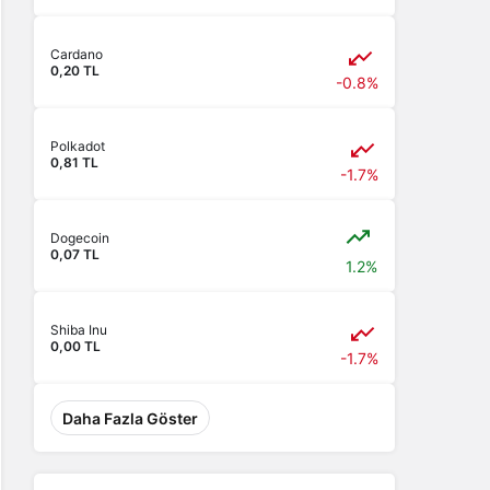
Cardano
0,20 TL
-0.8%
Polkadot
0,81 TL
-1.7%
Dogecoin
0,07 TL
1.2%
Shiba Inu
0,00 TL
-1.7%
Daha Fazla Göster