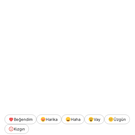
Beğendim
Harika
Haha
Vay
Üzgün
Kızgın