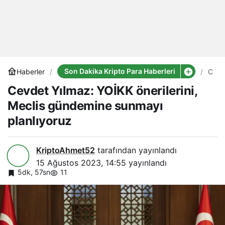
Son Dakika Kripto Para Haberleri
Haberler
Cevd
Yılma
Cevdet Yılmaz: YOİKK önerilerini,
YOİK
öneril
Meclis gündemine sunmayı
Mecl
günd
planlıyoruz
sunm
planl
KriptoAhmet52
tarafından yayınlandı
15 Ağustos 2023, 14:55
yayınlandı
5dk, 57sn
11