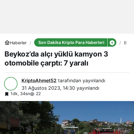
Son Dakika Kripto Para Haberleri
Haberler
Beyk
alçı
Beykoz’da alçı yüklü kamyon 3
yükl
kam
otomobile çarptı: 7 yaralı
3
otom
çarpt
7
KriptoAhmet52
tarafından yayınlandı
yaral
31 Ağustos 2023, 14:30
yayınlandı
1dk, 34sn
22