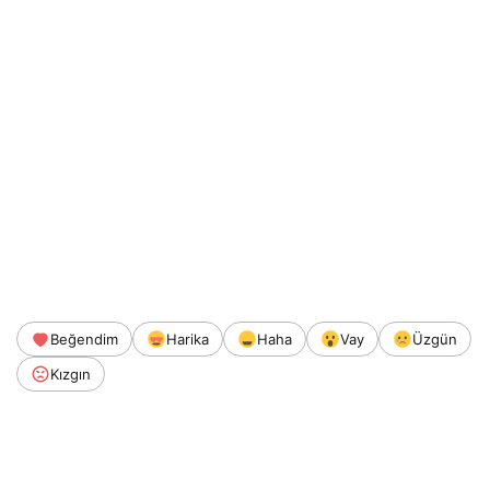
Beğendim
Harika
Haha
Vay
Üzgün
Kızgın