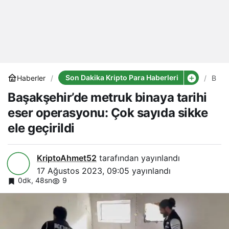
Son Dakika Kripto Para Haberleri
Haberler
Başa
metr
Başakşehir’de metruk binaya tarihi
bina
tarihi
eser operasyonu: Çok sayıda sikke
eser
oper
ele geçirildi
Çok
sayı
sikke
ele
KriptoAhmet52
tarafından yayınlandı
geçiri
17 Ağustos 2023, 09:05
yayınlandı
0dk, 48sn
9