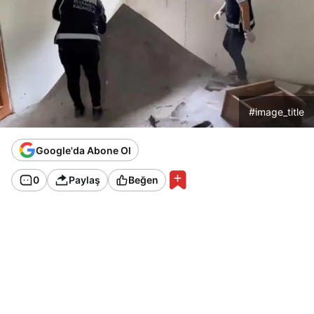
#image_title
Google'da Abone Ol
0
Paylaş
Beğen