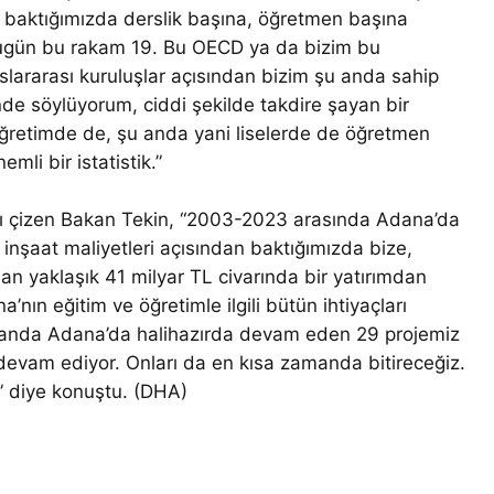
an baktığımızda derslik başına, öğretmen başına
ugün bu rakam 19. Bu OECD ya da bizim bu
luslararası kuruluşlar açısından bizim şu anda sahip
e söylüyorum, ciddi şekilde takdire şayan bir
öğretimde de, şu anda yani liselerde de öğretmen
li bir istatistik.”
tını çizen Bakan Tekin, “2003-2023 arasında Adana’da
 inşaat maliyetleri açısından baktığımızda bize,
an yaklaşık 41 milyar TL civarında bir yatırımdan
ın eğitim ve öğretimle ilgili bütün ihtiyaçları
Şu anda Adana’da halihazırda devam eden 29 projemiz
 devam ediyor. Onları da en kısa zamanda bitireceğiz.
ik” diye konuştu. (DHA)