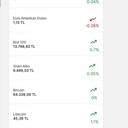
0.04%
Euro Amerikan Doları
1,15 TL
-0.28%
Bist 100
13.798,82 TL
0.7%
Gram Altın
6.499,55 TL
0.05%
Bitcoin
64.338,00 TL
0%
Litecoin
45,39 TL
1.1%