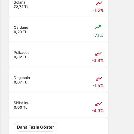
Solana
72,72 TL
-1.5%
Cardano
0,20 TL
7.1%
Polkadot
0,82 TL
-3.8%
Dogecoin
0,07 TL
-1.5%
Shiba Inu
0,00 TL
-4.9%
Daha Fazla Göster