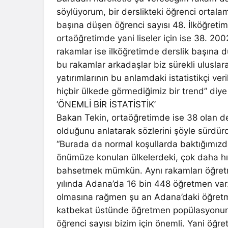
söylüyorum, bir derslikteki öğrenci ortala
başına düşen öğrenci sayısı 48. İlköğretim 
ortaöğretimde yani liseler için ise 38. 20
rakamlar ise ilköğretimde derslik başına 
bu rakamlar arkadaşlar biz sürekli uluslarar
yatırımlarının bu anlamdaki istatistikçi ver
hiçbir ülkede görmediğimiz bir trend” diye
‘ÖNEMLİ BİR İSTATİSTİK’
Bakan Tekin, ortaöğretimde ise 38 olan d
olduğunu anlatarak sözlerini şöyle sürdür
“Burada da normal koşullarda baktığımızda
önümüze konulan ülkelerdeki, çok daha hız
bahsetmek mümkün. Aynı rakamları öğretme
yılında Adana’da 16 bin 448 öğretmen var.
olmasına rağmen şu an Adana’daki öğretmen
katbekat üstünde öğretmen popülasyonun
öğrenci sayısı bizim için önemli. Yani öğr