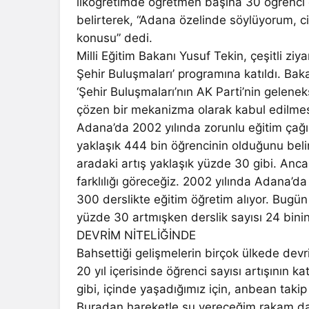
ilköğretimde öğretmen başına 30 öğrenci
belirterek, “Adana özelinde söylüyorum, ci
konusu” dedi.
Milli Eğitim Bakanı Yusuf Tekin, çeşitli zi
Şehir Buluşmaları’ programına katıldı. Ba
‘Şehir Buluşmaları’nın AK Parti’nin gelenek
çözen bir mekanizma olarak kabul edilmes
Adana’da 2002 yılında zorunlu eğitim çağınd
yaklaşık 444 bin öğrencinin olduğunu beli
aradaki artış yaklaşık yüzde 30 gibi. Anca
farklılığı göreceğiz. 2002 yılında Adana’da
300 derslikte eğitim öğretim alıyor. Bugün
yüzde 30 artmışken derslik sayısı 24 binin
DEVRİM NİTELİĞİNDE
Bahsettiği gelişmelerin birçok ülkede devri
20 yıl içerisinde öğrenci sayısı artışının k
gibi, içinde yaşadığımız için, anbean takip 
Buradan hareketle şu vereceğim rakam da ç