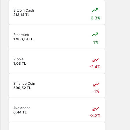
Bitcoin Cash
213,14 TL
0.3%
Ethereum
1.903,19 TL
1%
Ripple
1,03 TL
-2.4%
Binance Coin
590,52 TL
-1%
Avalanche
6,44 TL
-3.2%