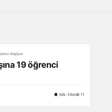
ğrenci düşüyor
ına 19 öğrenci
3dk, 54sn
11