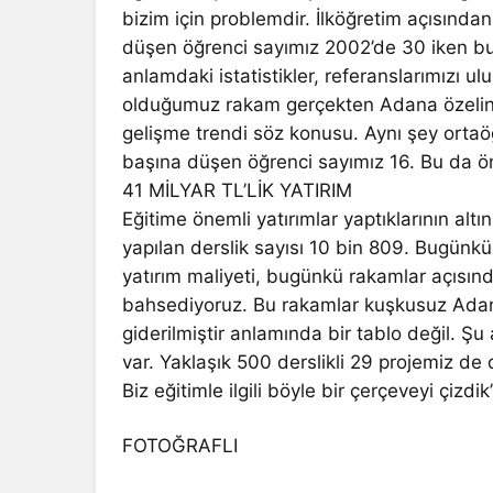
bizim için problemdir. İlköğretim açısınd
düşen öğrenci sayımız 2002’de 30 iken b
anlamdaki istatistikler, referanslarımızı u
olduğumuz rakam gerçekten Adana özelind
gelişme trendi söz konusu. Aynı şey orta
başına düşen öğrenci sayımız 16. Bu da önem
41 MİLYAR TL’LİK YATIRIM
Eğitime önemli yatırımlar yaptıklarının al
yapılan derslik sayısı 10 bin 809. Bugünkü
yatırım maliyeti, bugünkü rakamlar açısınd
bahsediyoruz. Bu rakamlar kuşkusuz Adana’n
giderilmiştir anlamında bir tablo değil. 
var. Yaklaşık 500 derslikli 29 projemiz de
Biz eğitimle ilgili böyle bir çerçeveyi çizd
FOTOĞRAFLI