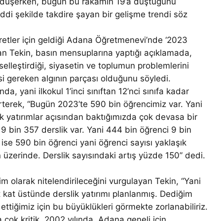
 düşerken, bugün bu rakamın 19’a düştüğünü
ddi şekilde takdire şayan bir gelişme trendi söz
yaretler için geldiği Adana Öğretmenevi’nde ‘2023
kan Tekin, basın mensuplarına yaptığı açıklamada,
selleştirdiği, siyasetin ve toplumun problemlerini
i gereken algının parçası olduğunu söyledi.
a, yani ilkokul 1’inci sınıftan 12’nci sınıfa kadar
rterek, “Bugün 2023’te 590 bin öğrencimiz var. Yani
k yatırımlar açısından baktığımızda çok devasa bir
 9 bin 357 derslik var. Yani 444 bin öğrenci 9 bin
 ise 590 bin öğrenci yani öğrenci sayısı yaklaşık
 üzerinde. Derslik sayısındaki artış yüzde 150” dedi.
m olarak nitelendirileceğini vurgulayan Tekin, “Yani
at kat üstünde derslik yatırımı planlanmış. Dediğim
ettiğimiz için bu büyüklükleri görmekte zorlanabiliriz.
ok kritik. 2002 yılında, Adana geneli için