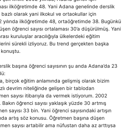
ması ilköğretimde 48. Yani Adana genelinde derslik
bazlı olarak yani ilkokul ve ortaokullar için
02 yılında ilköğretimde 48, ortaöğretimde 38. Bugünkü
düşen öğrenci sayısı ortalaması 30’a düşürülmüş. Yani
ası kuruluşlar aracılığıyla ülkelerdeki eğitim
ilerini sürekli izliyoruz. Bu trend gerçekten başka
 konuştu.
erslik başına öğrenci sayısının şu anda Adana’da 23
dü:
, birçok eğitim anlamında gelişmiş olarak bizim
lı devrim niteliğinde gelişen bir tablodan
n sayısı itibarıyla da vermek istiyorum. 2002
 Bakın öğrenci sayısı yaklaşık yüzde 30 artmış
 sayısı 33 bin. Yani öğrenci sayısındaki artışın
da artış söz konusu. Öğretmen başına düşen
etmen sayısı artabilir ama nüfustan daha az arttıysa