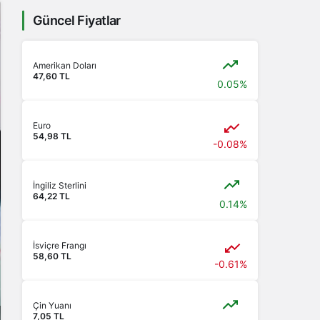
Güncel Fiyatlar
Amerikan Doları
47,60 TL
0.05%
Euro
54,98 TL
-0.08%
İngiliz Sterlini
64,22 TL
0.14%
İsviçre Frangı
58,60 TL
-0.61%
Çin Yuanı
7,05 TL