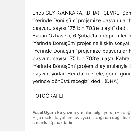
Enes GEYİK/ANKARA, (DHA)- ÇEVRE, Şehirc
“Yerinde Dönüşüm’ projemize başvurular h
başvuru sayısı 175 bin 703’e ulaştı” dedi.
Bakan Özhaseki, 6 Şubat’taki depremlerden 
‘Yerinde Dönüşüm’ projesine ilişkin sosy
“Yerinde Dönüşüm’ projemize başvurular h
başvuru sayısı 175 bin 703’e ulaştı. Kah
‘Yerinde Dönüşüm’ projemizi ayrıntılarıyl
başvuruyorlar. Her daim el ele, gönül gönü
yerinde dönüştüreceğiz” dedi. (DHA)
FOTOĞRAFLI
Yasal Uyarı:
Bu yazıda yer alan bilgi, yorum ve değ
Hiçbir şekilde yatırım tavsiyesi niteliğinde değildir.
sorumluluğunuzdadır.