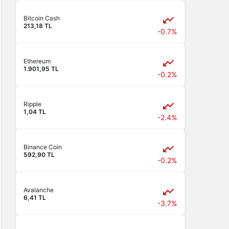
Bitcoin Cash
213,18 TL
-0.7%
Ethereum
1.901,95 TL
-0.2%
Ripple
1,04 TL
-2.4%
Binance Coin
592,90 TL
-0.2%
Avalanche
6,41 TL
-3.7%