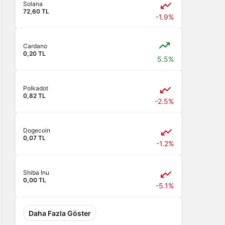
Solana
72,60 TL
-1.9%
Cardano
0,20 TL
5.5%
Polkadot
0,82 TL
-2.5%
Dogecoin
0,07 TL
-1.2%
Shiba Inu
0,00 TL
-5.1%
Daha Fazla Göster