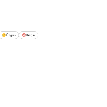
Üzgün
Kızgın