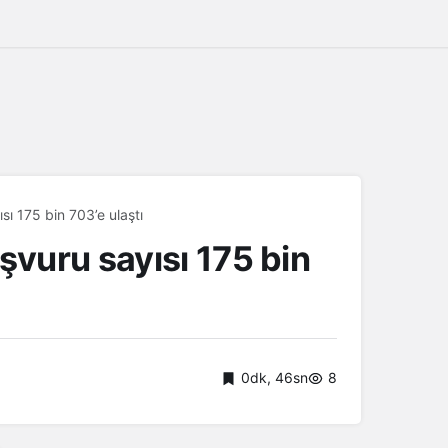
ı 175 bin 703’e ulaştı
vuru sayısı 175 bin
0dk, 46sn
8