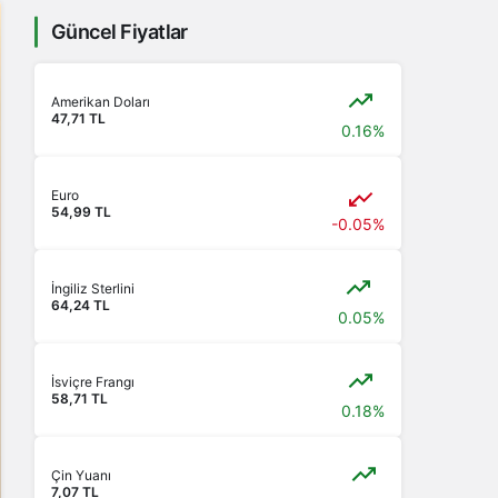
Güncel Fiyatlar
Amerikan Doları
47,71 TL
0.16%
Euro
54,99 TL
-0.05%
İngiliz Sterlini
64,24 TL
0.05%
İsviçre Frangı
58,71 TL
0.18%
Çin Yuanı
7,07 TL