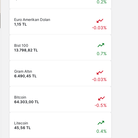
0.2%
Euro Amerikan Doları
1,15 TL
-0.03%
Bist 100
13.798,82 TL
0.7%
Gram Altın
6.490,45 TL
-0.03%
Bitcoin
64.303,00 TL
-0.5%
Litecoin
45,56 TL
0.4%