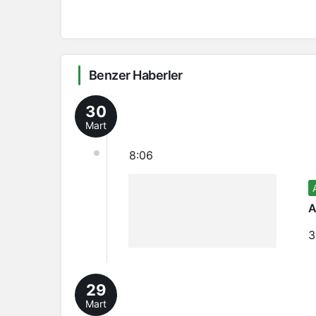
Benzer Haberler
30
Mart
8:06
A
3
29
Mart