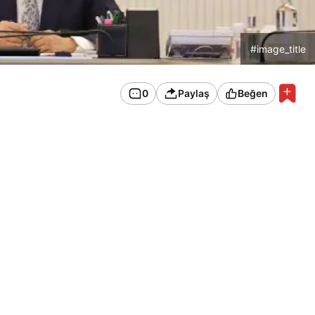
#image_title
0
Paylaş
Beğen