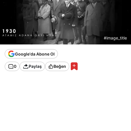
#image_title
Google'da Abone Ol
0
Paylaş
Beğen