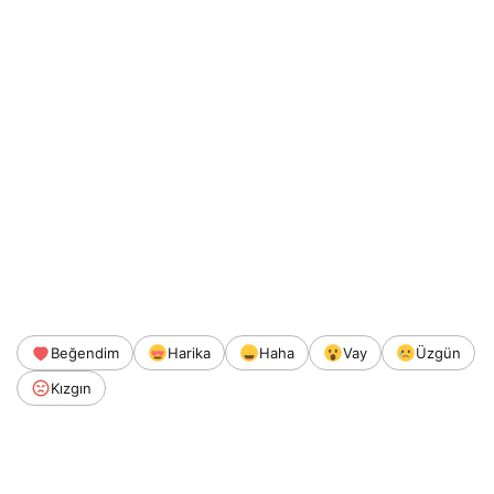
Beğendim
Harika
Haha
Vay
Üzgün
Kızgın