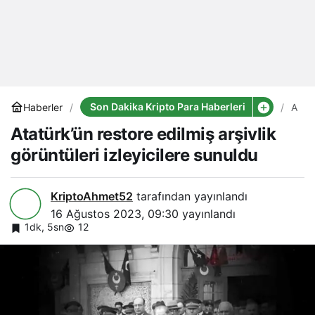
Son Dakika Kripto Para Haberleri
Haberler
Atatü
resto
Atatürk’ün restore edilmiş arşivlik
edilm
arşivl
görüntüleri izleyicilere sunuldu
görün
izleyi
sunu
KriptoAhmet52
tarafından yayınlandı
16 Ağustos 2023, 09:30
yayınlandı
1dk, 5sn
12