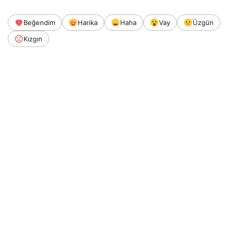
Beğendim
Harika
Haha
Vay
Üzgün
Kızgın