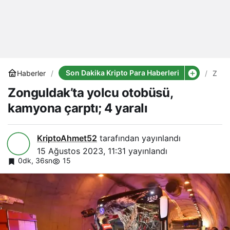
Son Dakika Kripto Para Haberleri
Haberler
Zong
yolc
Zonguldak’ta yolcu otobüsü,
otob
kam
kamyona çarptı; 4 yaralı
çarpt
4
yaral
KriptoAhmet52
tarafından yayınlandı
15 Ağustos 2023, 11:31
yayınlandı
0dk, 36sn
15