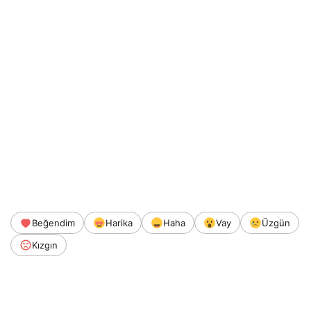
Beğendim
Harika
Haha
Vay
Üzgün
Kızgın