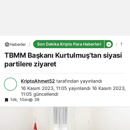
Son Dakika Kripto Para Haberleri
Haberler
TBM
Başk
TBMM Başkanı Kurtulmuş’tan siyasi
Kurt
siyas
partilere ziyaret
parti
ziyar
KriptoAhmet52
tarafından yayınlandı
16 Kasım 2023, 11:05
yayınlandı
16 Kasım 2023,
11:05
güncellendi
1dk, 10sn
38