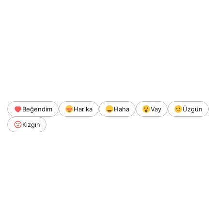
Beğendim
Harika
Haha
Vay
Üzgün
Kızgın