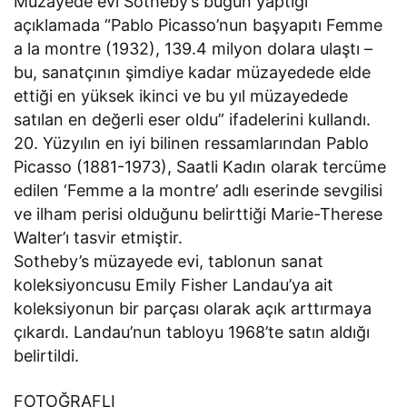
Müzayede evi Sotheby’s bugün yaptığı
açıklamada “Pablo Picasso’nun başyapıtı Femme
a la montre (1932), 139.4 milyon dolara ulaştı –
bu, sanatçının şimdiye kadar müzayedede elde
ettiği en yüksek ikinci ve bu yıl müzayedede
satılan en değerli eser oldu” ifadelerini kullandı.
20. Yüzyılın en iyi bilinen ressamlarından Pablo
Picasso (1881-1973), Saatli Kadın olarak tercüme
edilen ‘Femme a la montre’ adlı eserinde sevgilisi
ve ilham perisi olduğunu belirttiği Marie-Therese
Walter’ı tasvir etmiştir.
Sotheby’s müzayede evi, tablonun sanat
koleksiyoncusu Emily Fisher Landau’ya ait
koleksiyonun bir parçası olarak açık arttırmaya
çıkardı. Landau’nun tabloyu 1968’te satın aldığı
belirtildi.
FOTOĞRAFLI