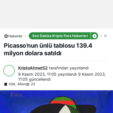
Son Dakika Kripto Para Haberleri
Haberler
Pica
ünlü
Picasso’nun ünlü tablosu 139.4
tabl
139.
milyon dolara satıldı
mily
dola
satıld
KriptoAhmet52
tarafından yayınlandı
9 Kasım 2023, 11:05
yayınlandı
9 Kasım 2023,
11:05
güncellendi
0dk, 46sn
23