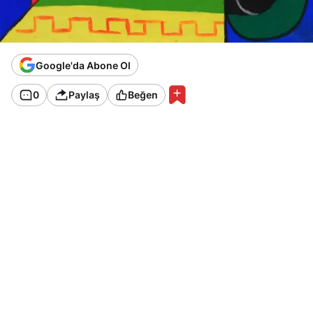
Google'da Abone Ol
0
Paylaş
Beğen