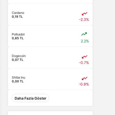
Cardano
0,19 TL
-2.3%
Polkadot
0,85 TL
2.2%
Dogecoin
0,07 TL
-0.7%
Shiba Inu
0,00 TL
-0.9%
Daha Fazla Göster