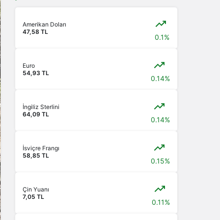
Amerikan Doları
47,58 TL
0.1%
Euro
54,93 TL
0.14%
İngiliz Sterlini
64,09 TL
0.14%
İsviçre Frangı
58,85 TL
0.15%
Çin Yuanı
7,05 TL
0.11%