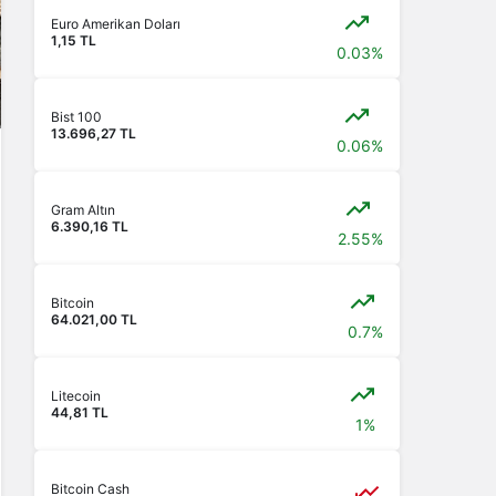
Euro Amerikan Doları
1,15 TL
0.03%
Bist 100
13.696,27 TL
0.06%
Gram Altın
6.390,16 TL
2.55%
Bitcoin
64.021,00 TL
0.7%
Litecoin
44,81 TL
1%
Bitcoin Cash