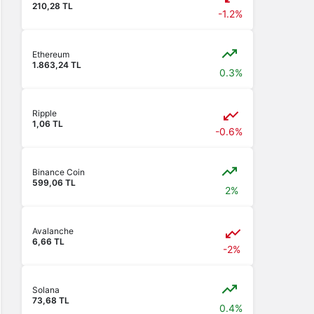
210,28 TL
-1.2%
Ethereum
1.863,24 TL
0.3%
Ripple
1,06 TL
-0.6%
Binance Coin
599,06 TL
2%
Avalanche
6,66 TL
-2%
Solana
73,68 TL
0.4%