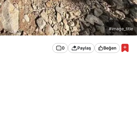
#image_title
0
Paylaş
Beğen