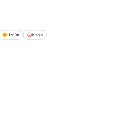
Üzgün
Kızgın