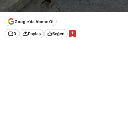
Google'da Abone Ol
0
Paylaş
Beğen