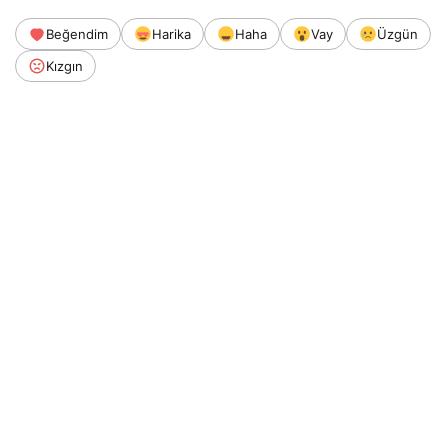
Beğendim
Harika
Haha
Vay
Üzgün
Kızgın