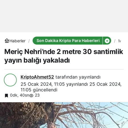
Son Dakika Kripto Para Haberleri
Haberler
Meri
Nehr
Meriç Nehri’nde 2 metre 30 santimlik
2
metr
yayın balığı yakaladı
30
santi
yayı
balığ
KriptoAhmet52
tarafından yayınlandı
yaka
25 Ocak 2024, 11:05
yayınlandı
25 Ocak 2024,
11:05
güncellendi
0dk, 40sn
23